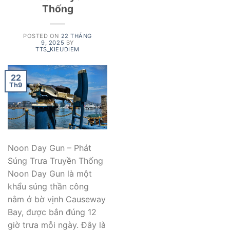
Thống
POSTED ON
22 THÁNG
9, 2025
BY
TTS_KIEUDIEM
22
Th9
Noon Day Gun – Phát
Súng Trưa Truyền Thống
Noon Day Gun là một
khẩu súng thần công
nằm ở bờ vịnh Causeway
Bay, được bắn đúng 12
giờ trưa mỗi ngày. Đây là