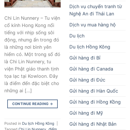
Dịch vụ chuyển tranh từ
Nghệ An đi Thái Lan
Chi Lin Nunnery – Tu viện
Dịch vụ mua hàng hộ
cổ kính Hong Kong nổi
tiếng với nhịp sống sôi
Du lịch
động, nhưng ẩn trong đó
Du lịch Hồng Kông
là những nơi bình yên
hiếm có. Một trong số đó
Gửi hàng đi Bỉ
là Chi Lin Nunnery, tu
Gửi hàng đi Canada
viện Phật giáo thanh tịnh
tọa lạc tại Kowloon. Đây
Gửi hàng đi Đức
là điểm đến đặc biệt cho
những ai […]
Gửi hàng đi Hàn Quốc
Gửi hàng đi Hồng Kồng
CONTINUE READING
→
Gửi hàng đi Mỹ
Gửi hàng đi Nhật Bản
Posted in
Du lịch Hồng Kông
|
Tagged
Chi Lin Nunnery
,
điểm