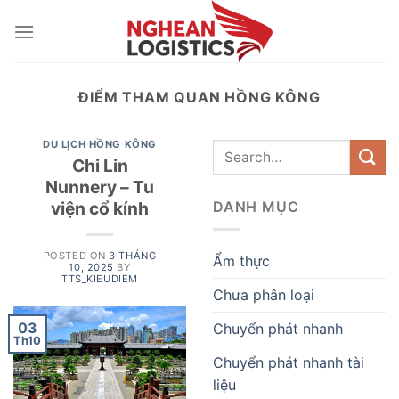
Skip
to
content
ĐIỂM THAM QUAN HỒNG KÔNG
DU LỊCH HỒNG KÔNG
Chi Lin
Nunnery – Tu
viện cổ kính
DANH MỤC
POSTED ON
3 THÁNG
Ẩm thực
10, 2025
BY
TTS_KIEUDIEM
Chưa phân loại
03
Chuyển phát nhanh
Th10
Chuyển phát nhanh tài
liệu