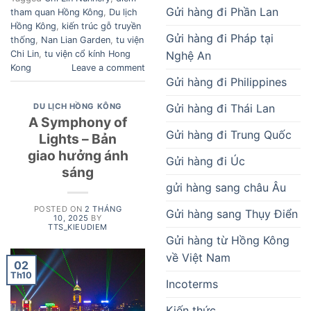
Gửi hàng đi Phần Lan
tham quan Hồng Kông
,
Du lịch
Hồng Kông
,
kiến trúc gỗ truyền
Gửi hàng đi Pháp tại
thống
,
Nan Lian Garden
,
tu viện
Nghệ An
Chi Lin
,
tu viện cổ kính Hong
Kong
Leave a comment
Gửi hàng đi Philippines
Gửi hàng đi Thái Lan
DU LỊCH HỒNG KÔNG
A Symphony of
Gửi hàng đi Trung Quốc
Lights – Bản
giao hưởng ánh
Gửi hàng đi Úc
sáng
gửi hàng sang châu Âu
POSTED ON
2 THÁNG
Gửi hàng sang Thụy Điển
10, 2025
BY
TTS_KIEUDIEM
Gửi hàng từ Hồng Kông
về Việt Nam
02
Th10
Incoterms
Kiến thức