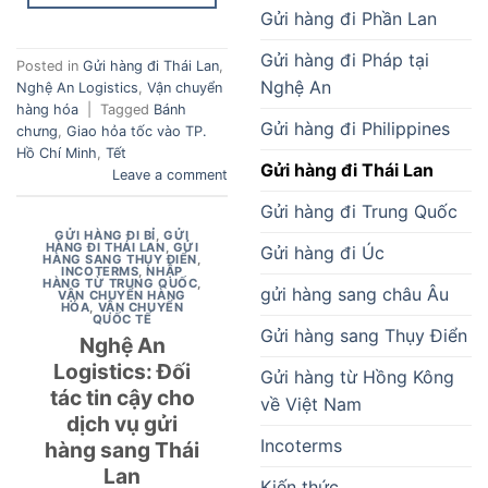
Gửi hàng đi Phần Lan
Gửi hàng đi Pháp tại
Posted in
Gửi hàng đi Thái Lan
,
Nghệ An
Nghệ An Logistics
,
Vận chuyển
hàng hóa
|
Tagged
Bánh
Gửi hàng đi Philippines
chưng
,
Giao hỏa tốc vào TP.
Hồ Chí Minh
,
Tết
Gửi hàng đi Thái Lan
Leave a comment
Gửi hàng đi Trung Quốc
GỬI HÀNG ĐI BỈ
,
GỬI
HÀNG ĐI THÁI LAN
,
GỬI
Gửi hàng đi Úc
HÀNG SANG THỤY ĐIỂN
,
INCOTERMS
,
NHẬP
HÀNG TỪ TRUNG QUỐC
,
gửi hàng sang châu Âu
VẬN CHUYỂN HÀNG
HÓA
,
VẬN CHUYỂN
QUỐC TẾ
Gửi hàng sang Thụy Điển
Nghệ An
Logistics: Đối
Gửi hàng từ Hồng Kông
tác tin cậy cho
về Việt Nam
dịch vụ gửi
Incoterms
hàng sang Thái
Lan
Kiến thức