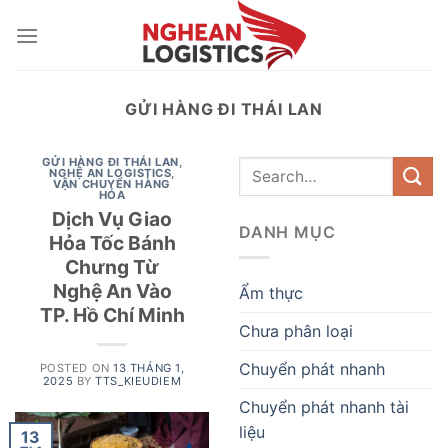
Skip
to
content
GỬI HÀNG ĐI THÁI LAN
GỬI HÀNG ĐI THÁI LAN
,
NGHỆ AN LOGISTICS
,
VẬN CHUYỂN HÀNG
HÓA
Dịch Vụ Giao
DANH MỤC
Hỏa Tốc Bánh
Chưng Từ
Nghệ An Vào
Ẩm thực
TP. Hồ Chí Minh
Chưa phân loại
Chuyển phát nhanh
POSTED ON
13 THÁNG 1,
2025
BY
TTS_KIEUDIEM
Chuyển phát nhanh tài
liệu
13