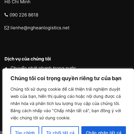
Hồ Chí Minh
090 226 8618
lienhe@ngheanlogistics.net
Dịch vụ của chúng tôi
Chuyển phát nhanh trong nước
Chúng tôi coi trọng quyền riêng tư của bạn
Chuyển phát nhanh quốc tế
Liên vận quốc tế
Chúng tôi sử dụng cookie để cải thiện trải nghiệm duyệt
web của bạn, hiển thị quảng cáo hoặc nội dung được cá
Logistics vận tải nội địa
nhân hóa và phân tích lưu lượng truy cập của chúng tôi.
Bằng cách nhấp vào "Chấp nhận tất cả", bạn đồng ý với
việc chúng tôi sử dụng cookie.
Tùy chỉnh
Từ chối tất cả
Chấp nhận tất cả