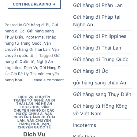
CONTINUE READING
→
Gửi hàng đi Phần Lan
Gửi hàng đi Pháp tại
Nghệ An
Posted in
Gửi hàng đi Bỉ
,
Gửi
hàng đi Úc
,
Gửi hàng sang
Gửi hàng đi Philippines
Thụy Điển
,
Incoterms
,
Nhập
hàng từ Trung Quốc
,
Vận
Gửi hàng đi Thái Lan
chuyển hàng đi Thái Lan
,
Vận
chuyển quốc tế
|
Tagged
Gửi
Gửi hàng đi Trung Quốc
hàng đi Quốc tế
,
Nghệ An
Logistics: Dịch Vụ Gửi Hàng Đi
Gửi hàng đi Úc
Úc Giá Rẻ Uy Tín
,
vận chuyển
hàng hóa
Leave a comment
gửi hàng sang châu Âu
Gửi hàng sang Thụy Điển
DỊCH VỤ CHUYỂN
TRANH TỪ NGHỆ AN ĐI
THÁI LAN
,
NGHỆ AN
Gửi hàng từ Hồng Kông
LOGISTICS
,
VẬN
CHUYỂN HÀNG ĐI CÁC
về Việt Nam
NƯỚC CHÂU Á
,
VẬN
CHUYỂN HÀNG ĐI THÁI
LAN
,
VẬN CHUYỂN
HÀNG HÓA
,
VẬN
Incoterms
CHUYỂN QUỐC TẾ
Dịch Vụ
Kiến thức