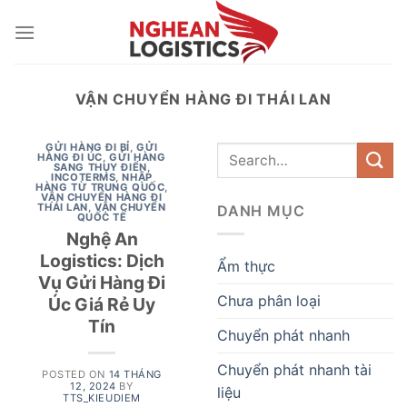
Skip
to
content
VẬN CHUYỂN HÀNG ĐI THÁI LAN
GỬI HÀNG ĐI BỈ
,
GỬI
HÀNG ĐI ÚC
,
GỬI HÀNG
SANG THỤY ĐIỂN
,
INCOTERMS
,
NHẬP
HÀNG TỪ TRUNG QUỐC
,
VẬN CHUYỂN HÀNG ĐI
THÁI LAN
,
VẬN CHUYỂN
DANH MỤC
QUỐC TẾ
Nghệ An
Logistics: Dịch
Ẩm thực
Vụ Gửi Hàng Đi
Chưa phân loại
Úc Giá Rẻ Uy
Tín
Chuyển phát nhanh
Chuyển phát nhanh tài
POSTED ON
14 THÁNG
12, 2024
BY
liệu
TTS_KIEUDIEM