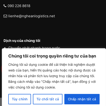
090 226 8618
lienhe@ngheanlogistics.net
Dịch vụ của chúng tôi
Chuyển phát nhanh trong nước
Chúng tôi coi trọng quyền riêng tư của bạn
Chuyển phát nhanh quốc tế
Liên vận quốc tế
Chúng tôi sử dụng cookie để cải thiện trải nghiệm duyệt
web của bạn, hiển thị quảng cáo hoặc nội dung được cá
Logistics vận tải nội địa
nhân hóa và phân tích lưu lượng truy cập của chúng tôi.
Bằng cách nhấp vào "Chấp nhận tất cả", bạn đồng ý với
việc chúng tôi sử dụng cookie.
Tùy chỉnh
Từ chối tất cả
Chấp nhận tất cả
Copyright 2026 ©
NGHE AN LOGISTICS by ACHAU MEDIA