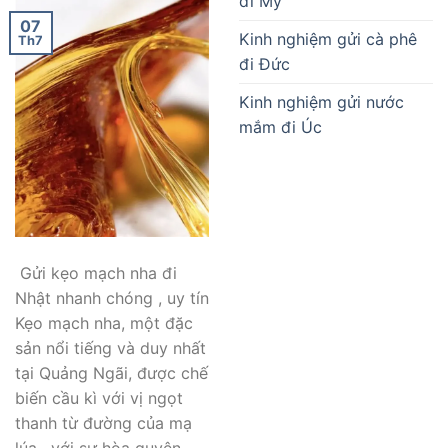
đi Mỹ
07
Kinh nghiệm gửi cà phê
Th7
đi Đức
Kinh nghiệm gửi nước
mắm đi Úc
Gửi kẹo mạch nha đi
Nhật nhanh chóng , uy tín
Kẹo mạch nha, một đặc
sản nổi tiếng và duy nhất
tại Quảng Ngãi, được chế
biến cầu kì với vị ngọt
thanh từ đường của mạ
lúa , với sự hòa quyện