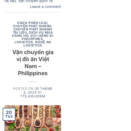
tài liệu
,
vận chuyển quốc tế
Leave a comment
CHƯA PHÂN LOẠI
,
CHUYỂN PHÁT NHANH
,
CHUYỂN PHÁT NHANH
TÀI LIỆU
,
DỊCH VỤ MUA
HÀNG HỘ
,
GỬI HÀNG ĐI
PHILIPPINES
,
LOGISTICS
,
NGHỆ AN
LOGISTICS
Vận chuyển gia
vị đồ ăn Việt
Nam –
Philippines
POSTED ON
20 THÁNG
3, 2025
BY
TTS_KIEUDIEM
20
Th3