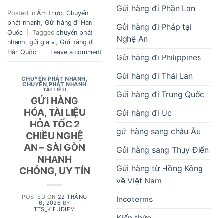
Gửi hàng đi Phần Lan
Posted in
Ẩm thực
,
Chuyển
phát nhanh
,
Gửi hàng đi Hàn
Gửi hàng đi Pháp tại
Quốc
|
Tagged
chuyển phát
Nghệ An
nhanh
,
gửi gia vị
,
Gửi hàng đi
Hàn Quốc
Leave a comment
Gửi hàng đi Philippines
Gửi hàng đi Thái Lan
CHUYỂN PHÁT NHANH
,
CHUYỂN PHÁT NHANH
TÀI LIỆU
Gửi hàng đi Trung Quốc
GỬI HÀNG
HÓA, TÀI LIỆU
Gửi hàng đi Úc
HỎA TỐC 2
gửi hàng sang châu Âu
CHIỀU NGHỆ
AN – SÀI GÒN
Gửi hàng sang Thụy Điển
NHANH
Gửi hàng từ Hồng Kông
CHÓNG, UY TÍN
về Việt Nam
POSTED ON
22 THÁNG
Incoterms
6, 2026
BY
TTS_KIEUDIEM
Kiến thức