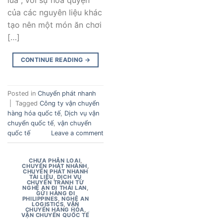
của các nguyên liệu khác
tạo nên một món ăn chơi
[…]
CONTINUE READING
→
Posted in
Chuyển phát nhanh
|
Tagged
Công ty vận chuyển
hàng hóa quốc tế
,
Dịch vụ vận
chuyển quốc tế
,
vận chuyển
quốc tế
Leave a comment
CHƯA PHÂN LOẠI
,
CHUYỂN PHÁT NHANH
,
CHUYỂN PHÁT NHANH
TÀI LIỆU
,
DỊCH VỤ
CHUYỂN TRANH TỪ
NGHỆ AN ĐI THÁI LAN
,
GỬI HÀNG ĐI
PHILIPPINES
,
NGHỆ AN
LOGISTICS
,
VẬN
CHUYỂN HÀNG HÓA
,
VẬN CHUYỂN QUỐC TẾ