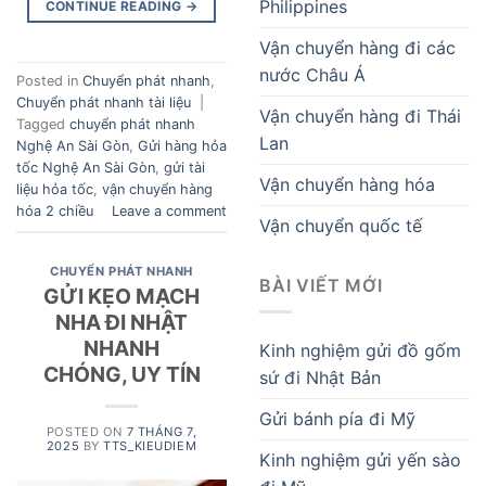
Philippines
CONTINUE READING
→
Vận chuyển hàng đi các
nước Châu Á
Posted in
Chuyển phát nhanh
,
Chuyển phát nhanh tài liệu
|
Vận chuyển hàng đi Thái
Tagged
chuyển phát nhanh
Lan
Nghệ An Sài Gòn
,
Gửi hàng hỏa
tốc Nghệ An Sài Gòn
,
gửi tài
Vận chuyển hàng hóa
liệu hỏa tốc
,
vận chuyển hàng
hóa 2 chiều
Leave a comment
Vận chuyển quốc tế
CHUYỂN PHÁT NHANH
BÀI VIẾT MỚI
GỬI KẸO MẠCH
NHA ĐI NHẬT
NHANH
Kinh nghiệm gửi đồ gốm
CHÓNG, UY TÍN
sứ đi Nhật Bản
Gửi bánh pía đi Mỹ
POSTED ON
7 THÁNG 7,
2025
BY
TTS_KIEUDIEM
Kinh nghiệm gửi yến sào