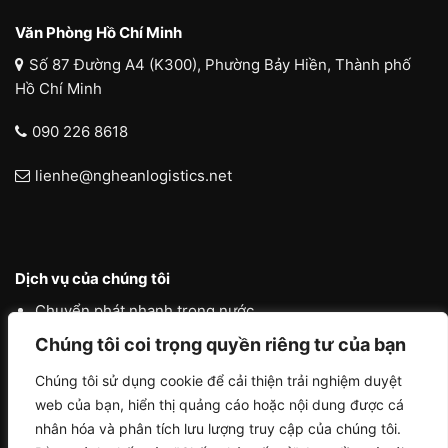
Văn Phòng Hồ Chí Minh
Số 87 Đường A4 (K300), Phường Bảy Hiền, Thành phố
Hồ Chí Minh
090 226 8618
lienhe@ngheanlogistics.net
Dịch vụ của chúng tôi
Chuyển phát nhanh trong nước
Chuyển phát nhanh quốc tế
Chúng tôi coi trọng quyền riêng tư của bạn
Liên vận quốc tế
Chúng tôi sử dụng cookie để cải thiện trải nghiệm duyệt
web của bạn, hiển thị quảng cáo hoặc nội dung được cá
Logistics vận tải nội địa
nhân hóa và phân tích lưu lượng truy cập của chúng tôi.