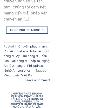
chuyên nghiệp và tận
tâm, chúng tôi cam kết
mang đến giải pháp vận
chuyển an […]
CONTINUE READING
→
Posted in
Chuyển phát nhanh
,
Chuyển phát nhanh tài liệu
,
Gửi
hàng đi Mỹ
,
Gửi hàng đi Phần
Lan
,
Gửi hàng đi Pháp tại Nghệ
An
,
Gửi hàng đi Philippines
,
Nghệ An Logistics
|
Tagged
Vận chuyển Việt Phi
Leave a comment
CHUYỂN PHÁT NHANH
,
CHUYỂN PHÁT NHANH
TÀI LIỆU
,
GỬI HÀNG ĐI
PHILIPPINES
,
VẬN
CHUYỂN HÀNG ĐI CÁC
NƯỚC CHÂU Á
,
VẬN