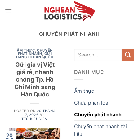
Skip
to
content
CHUYỂN PHÁT NHANH
ẨM THỰC
,
CHUYỂN
PHÁT NHANH
,
GỬI
HÀNG ĐI HÀN QUỐC
Gửi gia vị Việt
giá rẻ, nhanh
DANH MỤC
chóng Tp. Hồ
Chí Minh sang
Ẩm thực
Hàn Quốc
Chưa phân loại
POSTED ON
20 THÁNG
Chuyển phát nhanh
7, 2026
BY
TTS_KIEUDIEM
Chuyển phát nhanh tài
liệu
20