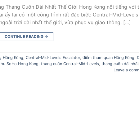
ng Thang Cuốn Dài Nhất Thế Giới Hong Kong nổi tiếng với 
ại ấy lại có một công trình rất đặc biệt: Central–Mid-Levels
goài trời dài nhất thế giới, vừa phục vụ giao thông, […]
CONTINUE READING
→
ng Hồng Kông
,
Central–Mid-Levels Escalator
,
điểm tham quan Hồng Kông
,
khu SoHo Hong Kong
,
thang cuốn Central–Mid-Levels
,
thang cuốn dài nhất
Leave a com