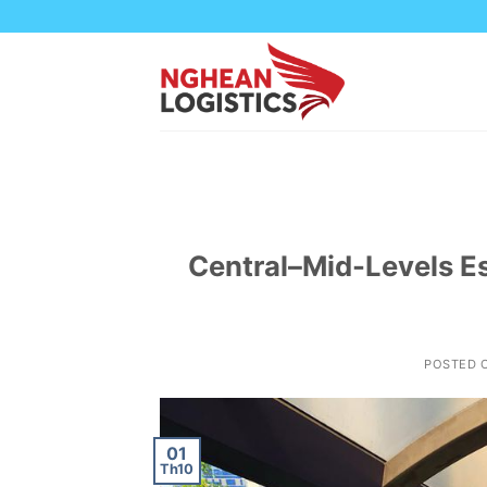
Skip
to
content
Central–Mid-Levels E
POSTED 
01
Th10