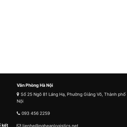
Văn Phòng Hà Nội
Số 25 Ngõ 81 Láng Hạ, Phường Giảng Võ, Thành phố
Nội
093 456 2259
 kết
lienhe@ngheanlogistics.net