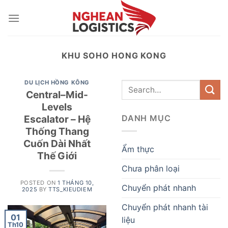
Skip
to
content
KHU SOHO HONG KONG
DU LỊCH HỒNG KÔNG
Central–Mid-
Levels
Escalator – Hệ
DANH MỤC
Thống Thang
Cuốn Dài Nhất
Ẩm thực
Thế Giới
Chưa phân loại
POSTED ON
1 THÁNG 10,
Chuyển phát nhanh
2025
BY
TTS_KIEUDIEM
Chuyển phát nhanh tài
01
liệu
Th10