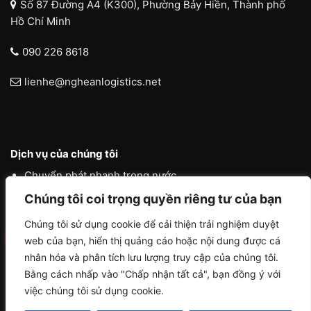
Số 87 Đường A4 (K300), Phường Bảy Hiền, Thành phố
Hồ Chí Minh
090 226 8618
lienhe@ngheanlogistics.net
Dịch vụ của chúng tôi
Chuyển phát nhanh trong nước
Chúng tôi coi trọng quyền riêng tư của bạn
Chuyển phát nhanh quốc tế
Liên vận quốc tế
Chúng tôi sử dụng cookie để cải thiện trải nghiệm duyệt
web của bạn, hiển thị quảng cáo hoặc nội dung được cá
Logistics vận tải nội địa
nhân hóa và phân tích lưu lượng truy cập của chúng tôi.
Bằng cách nhấp vào "Chấp nhận tất cả", bạn đồng ý với
việc chúng tôi sử dụng cookie.