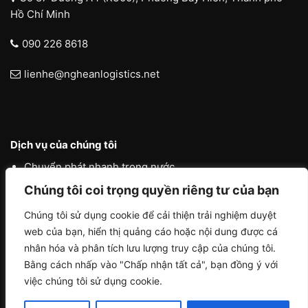
Hồ Chí Minh
090 226 8618
lienhe@ngheanlogistics.net
Dịch vụ của chúng tôi
Chuyển phát nhanh trong nước
Chuyển phát nhanh quốc tế
Chúng tôi coi trọng quyền riêng tư của bạn
Liên vận quốc tế
Chúng tôi sử dụng cookie để cải thiện trải nghiệm duyệt
web của bạn, hiển thị quảng cáo hoặc nội dung được cá
Logistics vận tải nội địa
nhân hóa và phân tích lưu lượng truy cập của chúng tôi.
Bằng cách nhấp vào "Chấp nhận tất cả", bạn đồng ý với
việc chúng tôi sử dụng cookie.