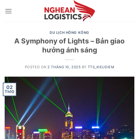
Skip
to
content
DU LỊCH HỒNG KÔNG
A Symphony of Lights – Bản giao
hưởng ánh sáng
POSTED ON
2 THÁNG 10, 2025
BY
TTS_KIEUDIEM
02
Th10