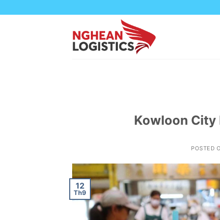
Skip
to
content
Kowloon City
POSTED 
12
Th9