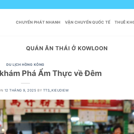
CHUYỂN PHÁT NHANH
VẬN CHUYỂN QUỐC TẾ
THUÊ KHO
QUÁN ĂN THÁI Ở KOWLOON
DU LỊCH HỒNG KÔNG
 khám Phá Ẩm Thực về Đêm
ON
12 THÁNG 9, 2025
BY
TTS_KIEUDIEM