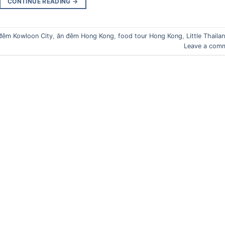
CONTINUE READING
→
đêm Kowloon City
,
ăn đêm Hong Kong
,
food tour Hong Kong
,
Little Thaila
Leave a com