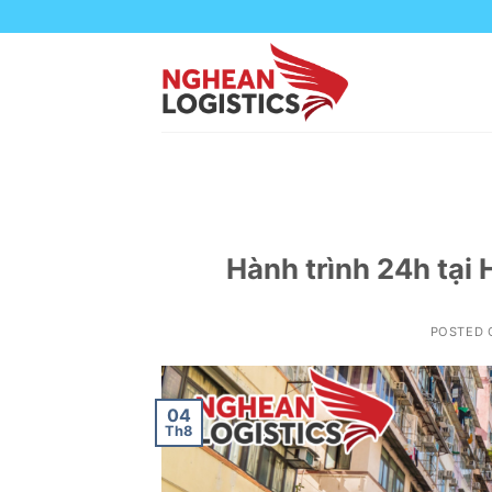
Skip
to
content
Hành trình 24h tại 
POSTED
04
Th8