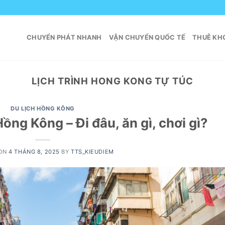
CHUYỂN PHÁT NHANH
VẬN CHUYỂN QUỐC TẾ
THUÊ KHO
LỊCH TRÌNH HONG KONG TỰ TÚC
DU LỊCH HỒNG KÔNG
Hồng Kông – Đi đâu, ăn gì, chơi gì?
 ON
4 THÁNG 8, 2025
BY
TTS_KIEUDIEM