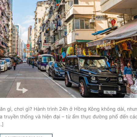
 ăn gì, chơi gì? Hành trình 24h ở Hồng Kông không dài, như
a truyền thống và hiện đại – từ ẩm thực đường phố đến cá
…]