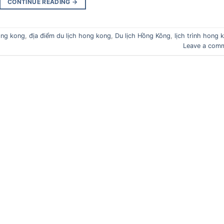
CONTINUE READING
→
ong kong
,
địa điểm du lịch hong kong
,
Du lịch Hồng Kông
,
lịch trình hong 
Leave a com