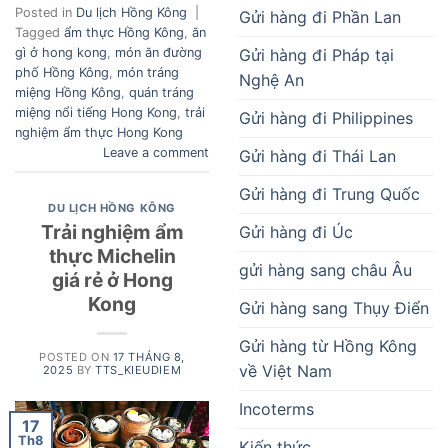
Posted in
Du lịch Hồng Kông
|
Gửi hàng đi Phần Lan
Tagged
ẩm thực Hồng Kông
,
ăn
Gửi hàng đi Pháp tại
gì ở hong kong
,
món ăn đường
phố Hồng Kông
,
món tráng
Nghệ An
miệng Hồng Kông
,
quán tráng
miệng nổi tiếng Hong Kong
,
trải
Gửi hàng đi Philippines
nghiệm ẩm thực Hong Kong
Leave a comment
Gửi hàng đi Thái Lan
Gửi hàng đi Trung Quốc
DU LỊCH HỒNG KÔNG
Trải nghiệm ẩm
Gửi hàng đi Úc
thực Michelin
gửi hàng sang châu Âu
giá rẻ ở Hong
Kong
Gửi hàng sang Thụy Điển
Gửi hàng từ Hồng Kông
POSTED ON
17 THÁNG 8,
về Việt Nam
2025
BY
TTS_KIEUDIEM
Incoterms
17
Th8
Kiến thức