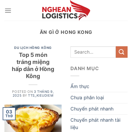
Skip
to
content
ĂN GÌ Ở HONG KONG
DU LỊCH HỒNG KÔNG
Top 5 món
tráng miệng
hấp dẫn ở Hồng
DANH MỤC
Kông
Ẩm thực
POSTED ON
3 THÁNG 9,
2025
BY
TTS_KIEUDIEM
Chưa phân loại
Chuyển phát nhanh
03
Th9
Chuyển phát nhanh tài
liệu