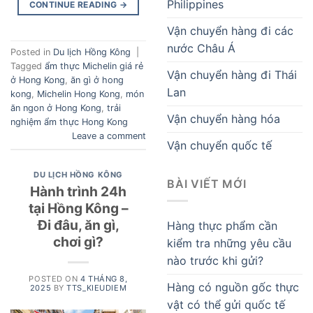
Philippines
CONTINUE READING
→
Vận chuyển hàng đi các
nước Châu Á
Posted in
Du lịch Hồng Kông
|
Tagged
ẩm thực Michelin giá rẻ
Vận chuyển hàng đi Thái
ở Hong Kong
,
ăn gì ở hong
Lan
kong
,
Michelin Hong Kong
,
món
ăn ngon ở Hong Kong
,
trải
Vận chuyển hàng hóa
nghiệm ẩm thực Hong Kong
Leave a comment
Vận chuyển quốc tế
DU LỊCH HỒNG KÔNG
BÀI VIẾT MỚI
Hành trình 24h
tại Hồng Kông –
Đi đâu, ăn gì,
Hàng thực phẩm cần
chơi gì?
kiểm tra những yêu cầu
nào trước khi gửi?
POSTED ON
4 THÁNG 8,
Hàng có nguồn gốc thực
2025
BY
TTS_KIEUDIEM
vật có thể gửi quốc tế