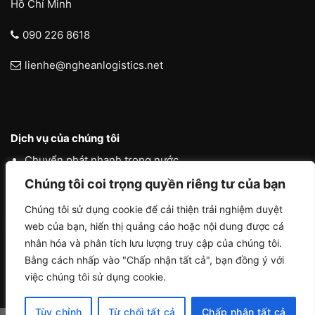
Hồ Chí Minh
090 226 8618
lienhe@ngheanlogistics.net
Dịch vụ của chúng tôi
Chuyển phát nhanh trong nước
Chúng tôi coi trọng quyền riêng tư của bạn
Chuyển phát nhanh quốc tế
Liên vận quốc tế
Chúng tôi sử dụng cookie để cải thiện trải nghiệm duyệt
web của bạn, hiển thị quảng cáo hoặc nội dung được cá
Logistics vận tải nội địa
nhân hóa và phân tích lưu lượng truy cập của chúng tôi.
Bằng cách nhấp vào "Chấp nhận tất cả", bạn đồng ý với
việc chúng tôi sử dụng cookie.
Tùy chỉnh
Từ chối tất cả
Chấp nhận tất cả