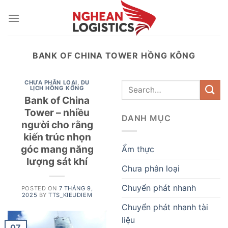
Skip
to
content
BANK OF CHINA TOWER HỒNG KÔNG
CHƯA PHÂN LOẠI
,
DU
LỊCH HỒNG KÔNG
Bank of China
Tower – nhiều
DANH MỤC
người cho rằng
kiến trúc nhọn
góc mang năng
Ẩm thực
lượng sát khí
Chưa phân loại
Chuyển phát nhanh
POSTED ON
7 THÁNG 9,
2025
BY
TTS_KIEUDIEM
Chuyển phát nhanh tài
liệu
07