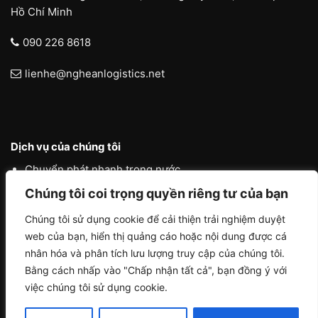
Hồ Chí Minh
090 226 8618
lienhe@ngheanlogistics.net
Dịch vụ của chúng tôi
Chuyển phát nhanh trong nước
Chuyển phát nhanh quốc tế
Chúng tôi coi trọng quyền riêng tư của bạn
Liên vận quốc tế
Chúng tôi sử dụng cookie để cải thiện trải nghiệm duyệt
web của bạn, hiển thị quảng cáo hoặc nội dung được cá
Logistics vận tải nội địa
nhân hóa và phân tích lưu lượng truy cập của chúng tôi.
Bằng cách nhấp vào "Chấp nhận tất cả", bạn đồng ý với
việc chúng tôi sử dụng cookie.