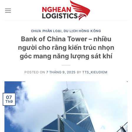
Skip
to
content
CHƯA PHÂN LOẠI
,
DU LỊCH HỒNG KÔNG
Bank of China Tower – nhiều
người cho rằng kiến trúc nhọn
góc mang năng lượng sát khí
POSTED ON
7 THÁNG 9, 2025
BY
TTS_KIEUDIEM
07
Th9