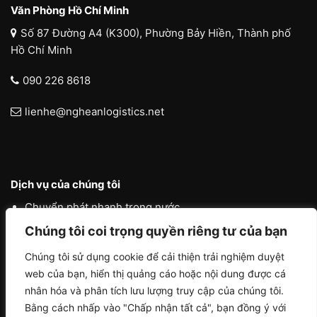
Văn Phòng Hồ Chí Minh
Số 87 Đường A4 (K300), Phường Bảy Hiền, Thành phố
Hồ Chí Minh
090 226 8618
lienhe@ngheanlogistics.net
Dịch vụ của chúng tôi
Chuyển phát nhanh trong nước
Chuyển phát nhanh quốc tế
Chúng tôi coi trọng quyền riêng tư của bạn
Liên vận quốc tế
Chúng tôi sử dụng cookie để cải thiện trải nghiệm duyệt
web của bạn, hiển thị quảng cáo hoặc nội dung được cá
Logistics vận tải nội địa
nhân hóa và phân tích lưu lượng truy cập của chúng tôi.
Bằng cách nhấp vào "Chấp nhận tất cả", bạn đồng ý với