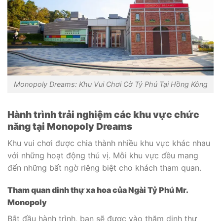
Monopoly Dreams: Khu Vui Chơi Cờ Tỷ Phú Tại Hồng Kông
Hành trình trải nghiệm các khu vực chức
năng tại Monopoly Dreams
Khu vui chơi được chia thành nhiều khu vực khác nhau
với những hoạt động thú vị. Mỗi khu vực đều mang
đến những bất ngờ riêng biệt cho khách tham quan.
Tham quan dinh thự xa hoa của Ngài Tỷ Phú Mr.
Monopoly
Bắt đầu hành trình, bạn sẽ được vào thăm dinh thự