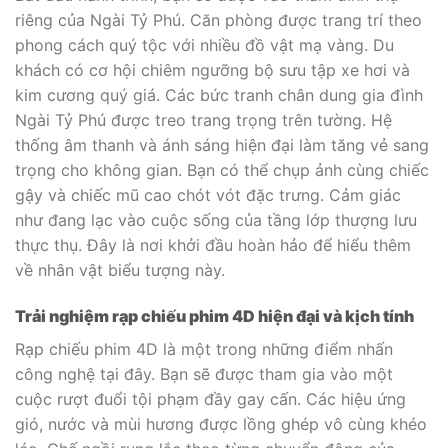
riêng của Ngài Tỷ Phú. Căn phòng được trang trí theo
phong cách quý tộc với nhiều đồ vật mạ vàng. Du
khách có cơ hội chiêm ngưỡng bộ sưu tập xe hơi và
kim cương quý giá. Các bức tranh chân dung gia đình
Ngài Tỷ Phú được treo trang trọng trên tường. Hệ
thống âm thanh và ánh sáng hiện đại làm tăng vẻ sang
trọng cho không gian. Bạn có thể chụp ảnh cùng chiếc
gậy và chiếc mũ cao chót vót đặc trưng. Cảm giác
như đang lạc vào cuộc sống của tầng lớp thượng lưu
thực thụ. Đây là nơi khởi đầu hoàn hảo để hiểu thêm
về nhân vật biểu tượng này.
Trải nghiệm rạp chiếu phim 4D hiện đại và kịch tính
Rạp chiếu phim 4D là một trong những điểm nhấn
công nghệ tại đây. Bạn sẽ được tham gia vào một
cuộc rượt đuổi tội phạm đầy gay cấn. Các hiệu ứng
gió, nước và mùi hương được lồng ghép vô cùng khéo