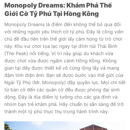
Monopoly Dreams: Khám Phá Thế
Giới Cờ Tỷ Phú Tại Hồng Kông
Monopoly Dreams là điểm đến không thể bỏ qua đối
với những người yêu thích cờ tỷ phú. Đây là công viên
chủ đề đầu tiên trên thế giới lấy cảm hứng từ trò chơi
này. Khu vui chơi tọa lạc ngay tại đỉnh núi Thái Bình
(The Peak) nổi tiếng. Vị trí này giúp du khách vừa
được chơi vừa được ngắm cảnh Hồng Kông. Không
gian tại đây được thiết kế vô cùng lộng lẫy và mang
đậm tính điện ảnh. Bạn sẽ được bước vào thế giới của
Ngài Tỷ Phú (Mr. Monopoly) đầy quyền lực. Mọi chi tiết
từ bàn cờ đến các quân cờ đều được phóng đại sinh
động. Đây là địa điểm lý tưởng cho các gia đình và
nhóm bạn trẻ khám phá. Hãy chuẩn bị sẵn sàng để trở
thành một tỷ phú thực thụ trong hành trình này.