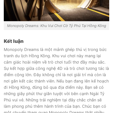
Monopoly Dreams: Khu Vui Chơi Cờ Tỷ Phú Tại Hồng Kông
Kết luận
Monopoly Dreams là một mảnh ghép thú vị trong bức
tranh du lịch Hồng Kông. Khu vui chơi này mang lại
cảm giác hoài niệm về trò chơi tuổi thơ đầy màu sắc.
Sự kết hợp giữa công nghệ 4D và trò chơi tương tác là
điểm cộng lớn. Đây không chỉ là nơi giải trí mà còn là
nơi gắn kết các thành viên. Nếu bạn đang lên kế hoạch
đi Hồng Kông, đừng bỏ qua địa điểm này. Bạn sẽ có
những giây phút thư giãn tuyệt vời bên cạnh Ngài Tỷ
Phú vui vẻ. Những trải nghiệm tại đây chắc chắn sẽ
làm phong phú thêm hành trình của bạn. Chúc bạn có
một chuyến tham quan Monopoly Dreams thật nhiều