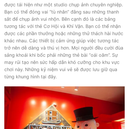
được tái hiện như một studio chụp ảnh chuyên nghiệp.
Bạn có thể đóng vai “tù nhân” đằng sau những thanh
sắt để chụp ảnh vui nhộn. Bên cạnh đó là các bảng
tương tác với thẻ Cơ Hội và Khí Vận. Bạn có thể nhận
được các phần thưởng hoặc những thử thách hài hước
khác nhau. Các thiết bị cảm ứng giúp việc tương tác
trở nên dễ dàng và thú vị hơn. Mọi người đều cười đùa
sảng khoái khi bốc phải những thẻ bài “oái oăm”. Sự
may rủi tạo nên sức hấp dẫn khó cưỡng cho khu vực
chơi này. Những kỷ niệm vui vẻ sẽ được lưu giữ qua
từng khung hình tại đây.