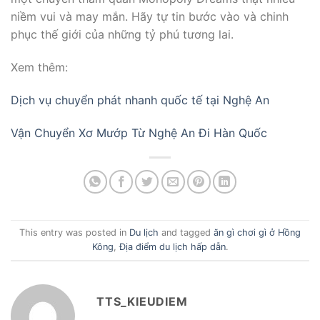
niềm vui và may mắn. Hãy tự tin bước vào và chinh
phục thế giới của những tỷ phú tương lai.
Xem thêm:
Dịch vụ chuyển phát nhanh quốc tế tại Nghệ An
Vận Chuyển Xơ Mướp Từ Nghệ An Đi Hàn Quốc
This entry was posted in
Du lịch
and tagged
ăn gì chơi gì ở Hồng
Kông
,
Địa điểm du lịch hấp dẫn
.
TTS_KIEUDIEM