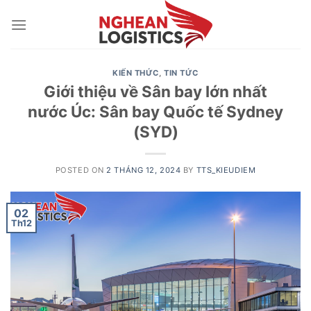
Skip
to
content
KIẾN THỨC
,
TIN TỨC
Giới thiệu về Sân bay lớn nhất
nước Úc: Sân bay Quốc tế Sydney
(SYD)
POSTED ON
2 THÁNG 12, 2024
BY
TTS_KIEUDIEM
02
Th12