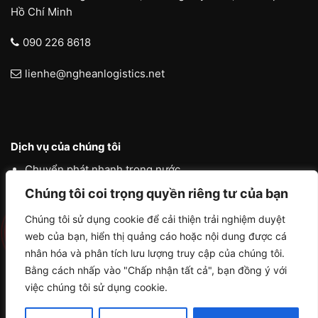
Hồ Chí Minh
090 226 8618
lienhe@ngheanlogistics.net
Dịch vụ của chúng tôi
Chuyển phát nhanh trong nước
Chuyển phát nhanh quốc tế
Chúng tôi coi trọng quyền riêng tư của bạn
Liên vận quốc tế
Chúng tôi sử dụng cookie để cải thiện trải nghiệm duyệt
web của bạn, hiển thị quảng cáo hoặc nội dung được cá
Logistics vận tải nội địa
nhân hóa và phân tích lưu lượng truy cập của chúng tôi.
Bằng cách nhấp vào "Chấp nhận tất cả", bạn đồng ý với
việc chúng tôi sử dụng cookie.