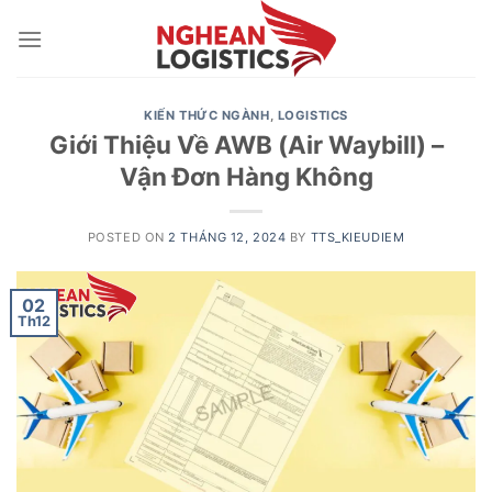
Skip
to
content
KIẾN THỨC NGÀNH
,
LOGISTICS
Giới Thiệu Về AWB (Air Waybill) –
Vận Đơn Hàng Không
POSTED ON
2 THÁNG 12, 2024
BY
TTS_KIEUDIEM
02
Th12