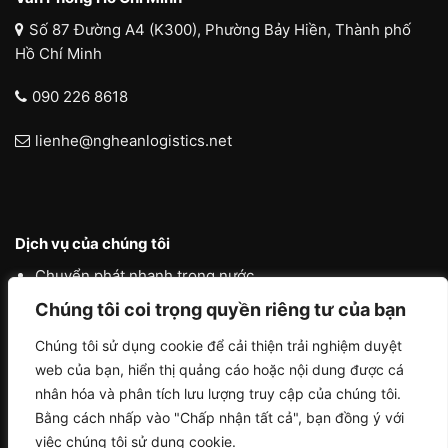
Số 87 Đường A4 (K300), Phường Bảy Hiền, Thành phố
Hồ Chí Minh
090 226 8618
lienhe@ngheanlogistics.net
Dịch vụ của chúng tôi
Chuyển phát nhanh trong nước
Chuyển phát nhanh quốc tế
Chúng tôi coi trọng quyền riêng tư của bạn
Liên vận quốc tế
Chúng tôi sử dụng cookie để cải thiện trải nghiệm duyệt
web của bạn, hiển thị quảng cáo hoặc nội dung được cá
Logistics vận tải nội địa
nhân hóa và phân tích lưu lượng truy cập của chúng tôi.
Bằng cách nhấp vào "Chấp nhận tất cả", bạn đồng ý với
việc chúng tôi sử dụng cookie.