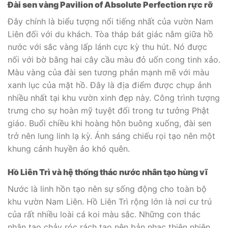
Đài sen vàng Pavilion of Absolute Perfection rực rỡ
Đây chính là biểu tượng nổi tiếng nhất của vườn Nam
Liên đối với du khách. Tòa tháp bát giác nằm giữa hồ
nước với sắc vàng lấp lánh cực kỳ thu hút. Nó được
nối với bờ bằng hai cây cầu màu đỏ uốn cong tinh xảo.
Màu vàng của đài sen tương phản mạnh mẽ với màu
xanh lục của mặt hồ. Đây là địa điểm được chụp ảnh
nhiều nhất tại khu vườn xinh đẹp này. Công trình tượng
trưng cho sự hoàn mỹ tuyệt đối trong tư tưởng Phật
giáo. Buổi chiều khi hoàng hôn buông xuống, đài sen
trở nên lung linh lạ kỳ. Ánh sáng chiếu rọi tạo nên một
khung cảnh huyền ảo khó quên.
Hồ Liên Trì và hệ thống thác nước nhân tạo hùng vĩ
Nước là linh hồn tạo nên sự sống động cho toàn bộ
khu vườn Nam Liên. Hồ Liên Trì rộng lớn là nơi cư trú
của rất nhiều loài cá koi màu sắc. Những con thác
nhân tạo chảy róc rách tạo nên bản nhạc thiên nhiên