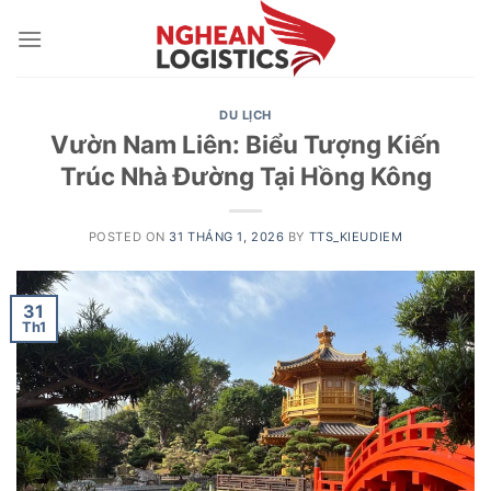
Skip
to
content
DU LỊCH
Vườn Nam Liên: Biểu Tượng Kiến
Trúc Nhà Đường Tại Hồng Kông
POSTED ON
31 THÁNG 1, 2026
BY
TTS_KIEUDIEM
31
Th1