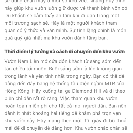
sử dụng chân máy ở một số khu vực. Những quy định
này giúp khu vườn luôn giữ được vẻ thanh bình vốn có.
Du khách sẽ cảm thấy an tâm khi đi dạo trong một
môi trường sạch sẽ. Hãy là một người khách tham
quan có ý thức và văn minh. Sự tĩnh lặng chính là món
quà quý giá nhất mà khu vườn dành tặng bạn.
Thời điểm lý tưởng và cách di chuyển đến khu vườn
Vườn Nam Liên mở cửa đón khách từ sáng sớm đến
tận chiều tối muộn. Buổi sáng sớm là lúc không gian
trong lành và yên tĩnh nhất trong ngày. Bạn có thể dễ
dàng đến đây bằng hệ thống tàu điện ngầm MTR của
Hồng Kông. Hãy xuống tại ga Diamond Hill và đi theo
biển chỉ dẫn rất rõ ràng. Việc tham quan khu vườn
hoàn toàn miễn phí cho tất cả mọi người dân. Bạn nên
dành ít nhất khoảng hai tiếng để khám phá trọn vẹn
khu vườn này. Hãy mang theo một đôi giày đi bộ thoải
mái để di chuyển dễ dàng hơn. Khu vườn chắc chắn sẽ