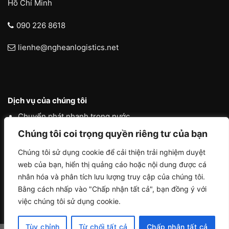
Hồ Chí Minh
090 226 8618
lienhe@ngheanlogistics.net
Dịch vụ của chúng tôi
Chuyển phát nhanh trong nước
Chúng tôi coi trọng quyền riêng tư của bạn
Chuyển phát nhanh quốc tế
Liên vận quốc tế
Chúng tôi sử dụng cookie để cải thiện trải nghiệm duyệt
web của bạn, hiển thị quảng cáo hoặc nội dung được cá
Logistics vận tải nội địa
nhân hóa và phân tích lưu lượng truy cập của chúng tôi.
Bằng cách nhấp vào "Chấp nhận tất cả", bạn đồng ý với
việc chúng tôi sử dụng cookie.
Tùy chỉnh
Từ chối tất cả
Chấp nhận tất cả