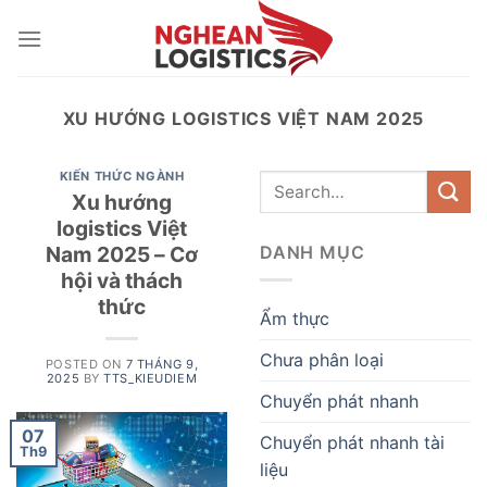
Skip
to
content
XU HƯỚNG LOGISTICS VIỆT NAM 2025
KIẾN THỨC NGÀNH
Xu hướng
logistics Việt
Nam 2025 – Cơ
DANH MỤC
hội và thách
thức
Ẩm thực
Chưa phân loại
POSTED ON
7 THÁNG 9,
2025
BY
TTS_KIEUDIEM
Chuyển phát nhanh
07
Chuyển phát nhanh tài
Th9
liệu