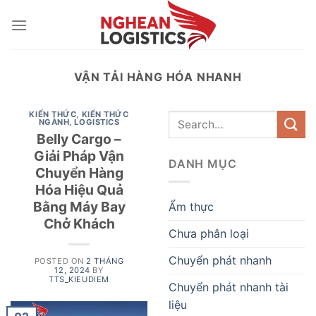
Skip
to
content
VẬN TẢI HÀNG HÓA NHANH
KIẾN THỨC
,
KIẾN THỨC
NGÀNH
,
LOGISTICS
Belly Cargo –
Giải Pháp Vận
DANH MỤC
Chuyển Hàng
Hóa Hiệu Quả
Bằng Máy Bay
Ẩm thực
Chở Khách
Chưa phân loại
Chuyển phát nhanh
POSTED ON
2 THÁNG
12, 2024
BY
TTS_KIEUDIEM
Chuyển phát nhanh tài
liệu