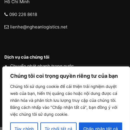
Hồ Chí Minh
090 226 8618
lienhe@ngheanlogistics.net
Dịch vụ của chúng tôi
Chuyển phát nhanh trong nước
Chúng tôi coi trọng quyền riêng tư của bạn
Chuyển phát nhanh quốc tế
Liên vận quốc tế
Chúng tôi sử dụng cookie để cải thiện trải nghiệm duyệt
web của bạn, hiển thị quảng cáo hoặc nội dung được cá
Logistics vận tải nội địa
nhân hóa và phân tích lưu lượng truy cập của chúng tôi.
Bằng cách nhấp vào "Chấp nhận tất cả", bạn đồng ý với
việc chúng tôi sử dụng cookie.
Tùy chỉnh
Từ chối tất cả
Chấp nhận tất cả