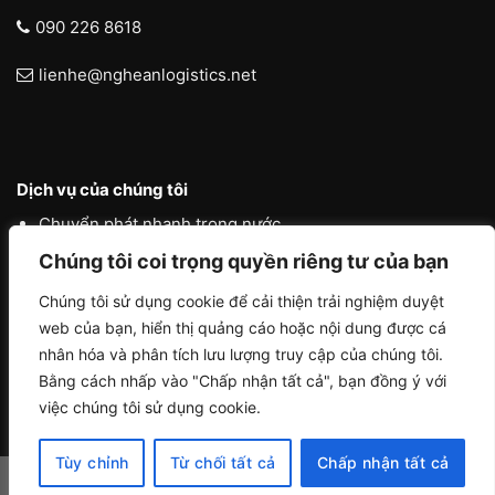
090 226 8618
lienhe@ngheanlogistics.net
Dịch vụ của chúng tôi
Chuyển phát nhanh trong nước
Chúng tôi coi trọng quyền riêng tư của bạn
Chuyển phát nhanh quốc tế
Liên vận quốc tế
Chúng tôi sử dụng cookie để cải thiện trải nghiệm duyệt
web của bạn, hiển thị quảng cáo hoặc nội dung được cá
Logistics vận tải nội địa
nhân hóa và phân tích lưu lượng truy cập của chúng tôi.
Bằng cách nhấp vào "Chấp nhận tất cả", bạn đồng ý với
việc chúng tôi sử dụng cookie.
Tùy chỉnh
Từ chối tất cả
Chấp nhận tất cả
Copyright 2026 ©
NGHE AN LOGISTICS by ACHAU MEDIA