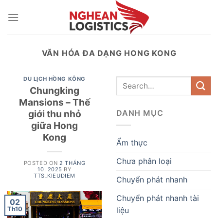
Skip
to
content
VĂN HÓA ĐA DẠNG HONG KONG
DU LỊCH HỒNG KÔNG
Chungking
Mansions – Thế
giới thu nhỏ
DANH MỤC
giữa Hong
Kong
Ẩm thực
Chưa phân loại
POSTED ON
2 THÁNG
10, 2025
BY
TTS_KIEUDIEM
Chuyển phát nhanh
Chuyển phát nhanh tài
02
liệu
Th10