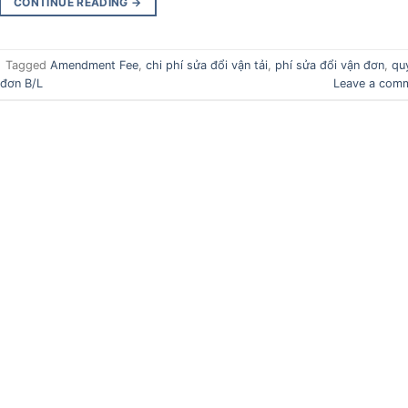
CONTINUE READING
→
|
Tagged
Amendment Fee
,
chi phí sửa đổi vận tải
,
phí sửa đổi vận đơn
,
qu
 đơn B/L
Leave a com