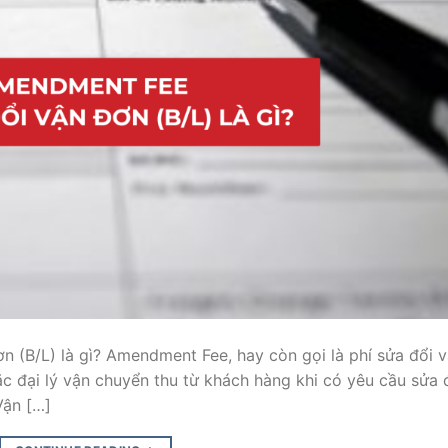
 (B/L) là gì? Amendment Fee, hay còn gọi là phí sửa đổi 
ặc đại lý vận chuyển thu từ khách hàng khi có yêu cầu sửa 
Vận […]