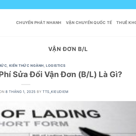
CHUYỂN PHÁT NHANH
VẬN CHUYỂN QUỐC TẾ
THUÊ KHO
VẬN ĐƠN B/L
THỨC
,
KIẾN THỨC NGÀNH
,
LOGISTICS
hí Sửa Đổi Vận Đơn (B/L) Là Gì?
 ON
8 THÁNG 1, 2025
BY
TTS_KIEUDIEM