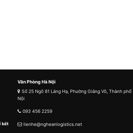
Văn Phòng Hà Nội
Số 25 Ngõ 81 Láng Hạ, Phường Giảng Võ, Thành phố
Nội
093 456 2259
 kết
lienhe@ngheanlogistics.net