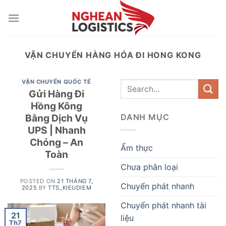
Skip
to
content
VẬN CHUYỂN HÀNG HÓA ĐI HONG KONG
VẬN CHUYỂN QUỐC TẾ
Gửi Hàng Đi
Hồng Kông
Bằng Dịch Vụ
DANH MỤC
UPS | Nhanh
Chóng – An
Ẩm thực
Toàn
Chưa phân loại
POSTED ON
21 THÁNG 7,
Chuyển phát nhanh
2025
BY
TTS_KIEUDIEM
Chuyển phát nhanh tài
21
liệu
Th7