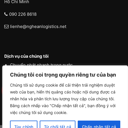
Hồ Chí Minh
090 226 8618
lienhe@ngheanlogistics.net
Dịch vụ của chúng tôi
Chuyển phát nhanh trong nước
Chúng tôi coi trọng quyền riêng tư của bạn
Chuyển phát nhanh quốc tế
Liên vận quốc tế
Chúng tôi sử dụng cookie để cải thiện trải nghiệm duyệt
web của bạn, hiển thị quảng cáo hoặc nội dung được cá
Logistics vận tải nội địa
nhân hóa và phân tích lưu lượng truy cập của chúng tôi.
Bằng cách nhấp vào "Chấp nhận tất cả", bạn đồng ý với
việc chúng tôi sử dụng cookie.
Tùy chỉnh
Từ chối tất cả
Chấp nhận tất cả