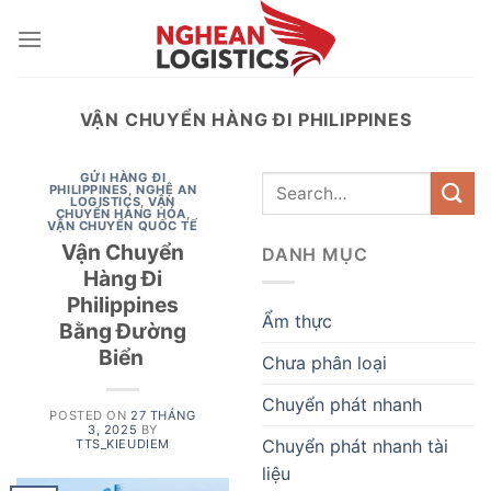
Skip
to
content
VẬN CHUYỂN HÀNG ĐI PHILIPPINES
GỬI HÀNG ĐI
PHILIPPINES
,
NGHỆ AN
LOGISTICS
,
VẬN
CHUYỂN HÀNG HÓA
,
VẬN CHUYỂN QUỐC TẾ
Vận Chuyển
DANH MỤC
Hàng Đi
Philippines
Ẩm thực
Bằng Đường
Biển
Chưa phân loại
Chuyển phát nhanh
POSTED ON
27 THÁNG
3, 2025
BY
Chuyển phát nhanh tài
TTS_KIEUDIEM
liệu