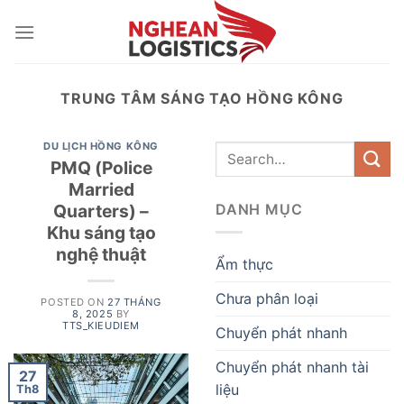
Skip
to
content
TRUNG TÂM SÁNG TẠO HỒNG KÔNG
DU LỊCH HỒNG KÔNG
PMQ (Police
Married
Quarters) –
DANH MỤC
Khu sáng tạo
nghệ thuật
Ẩm thực
Chưa phân loại
POSTED ON
27 THÁNG
8, 2025
BY
TTS_KIEUDIEM
Chuyển phát nhanh
Chuyển phát nhanh tài
27
liệu
Th8