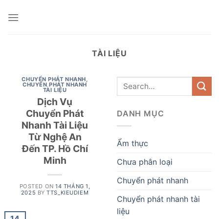
Skip
to
content
TÀI LIỆU
CHUYỂN PHÁT NHANH
,
CHUYỂN PHÁT NHANH
TÀI LIỆU
Dịch Vụ
Chuyển Phát
DANH MỤC
Nhanh Tài Liệu
Từ Nghệ An
Ẩm thực
Đến TP. Hồ Chí
Minh
Chưa phân loại
Chuyển phát nhanh
POSTED ON
14 THÁNG 1,
2025
BY
TTS_KIEUDIEM
Chuyển phát nhanh tài
liệu
14