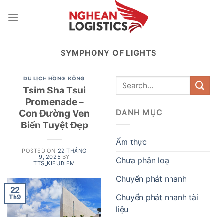
Skip
to
content
SYMPHONY OF LIGHTS
DU LỊCH HỒNG KÔNG
Tsim Sha Tsui
Promenade –
Con Đường Ven
DANH MỤC
Biển Tuyệt Đẹp
Ẩm thực
POSTED ON
22 THÁNG
9, 2025
BY
Chưa phân loại
TTS_KIEUDIEM
Chuyển phát nhanh
22
Chuyển phát nhanh tài
Th9
liệu