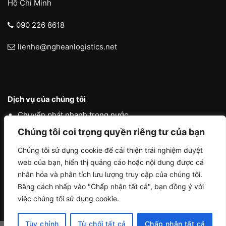
Hồ Chí Minh
090 226 8618
lienhe@ngheanlogistics.net
Dịch vụ của chúng tôi
Chuyển phát nhanh trong nước
Chúng tôi coi trọng quyền riêng tư của bạn
Chuyển phát nhanh quốc tế
Liên vận quốc tế
Chúng tôi sử dụng cookie để cải thiện trải nghiệm duyệt
web của bạn, hiển thị quảng cáo hoặc nội dung được cá
Logistics vận tải nội địa
nhân hóa và phân tích lưu lượng truy cập của chúng tôi.
Bằng cách nhấp vào "Chấp nhận tất cả", bạn đồng ý với
việc chúng tôi sử dụng cookie.
Tùy chỉnh
Từ chối tất cả
Chấp nhận tất cả