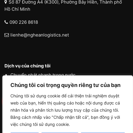
Số 87 Đường A4 (K300), Phường Bảy Hiền, Thành phố
Hồ Chí Minh
090 226 8618
lienhe@ngheanlogistics.net
Dịch vụ của chúng tôi
Chuyển phát nhanh trong nước
Chúng tôi coi trọng quyền riêng tư của bạn
Chuyển phát nhanh quốc tế
Liên vận quốc tế
Chúng tôi sử dụng cookie để cải thiện trải nghiệm duyệt
web của bạn, hiển thị quảng cáo hoặc nội dung được cá
Logistics vận tải nội địa
nhân hóa và phân tích lưu lượng truy cập của chúng tôi.
Bằng cách nhấp vào "Chấp nhận tất cả", bạn đồng ý với
việc chúng tôi sử dụng cookie.