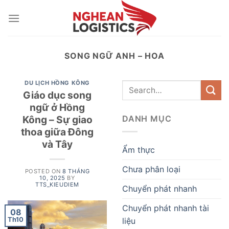
Skip
to
content
SONG NGỮ ANH – HOA
DU LỊCH HỒNG KÔNG
Giáo dục song
ngữ ở Hồng
Kông – Sự giao
DANH MỤC
thoa giữa Đông
và Tây
Ẩm thực
Chưa phân loại
POSTED ON
8 THÁNG
10, 2025
BY
TTS_KIEUDIEM
Chuyển phát nhanh
Chuyển phát nhanh tài
08
Th10
liệu