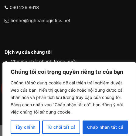
090 226 8618
lienhe@ngheanlogistics.net
Dịch vụ của chúng tôi
Chuyển phát nhanh trong nước
Chúng tôi coi trọng quyền riêng tư của bạn
Chuyển phát nhanh quốc tế
Liên vận quốc tế
Chúng tôi sử dụng cookie để cải thiện trải nghiệm duyệt
web của bạn, hiển thị quảng cáo hoặc nội dung được cá
Logistics vận tải nội địa
nhân hóa và phân tích lưu lượng truy cập của chúng tôi.
Bằng cách nhấp vào "Chấp nhận tất cả", bạn đồng ý với
việc chúng tôi sử dụng cookie.
Tùy chỉnh
Từ chối tất cả
Chấp nhận tất cả
Copyright 2026 ©
NGHE AN LOGISTICS by ACHAU MEDIA