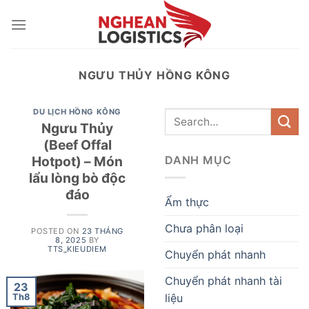
Skip
to
content
NGƯU THỦY HỒNG KÔNG
DU LỊCH HỒNG KÔNG
Ngưu Thủy
(Beef Offal
Hotpot) – Món
DANH MỤC
lẩu lòng bò độc
đáo
Ẩm thực
Chưa phân loại
POSTED ON
23 THÁNG
8, 2025
BY
TTS_KIEUDIEM
Chuyển phát nhanh
Chuyển phát nhanh tài
23
liệu
Th8