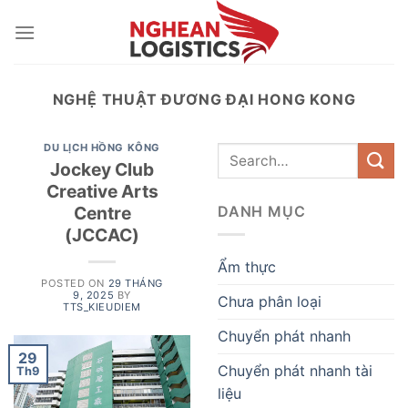
Skip
to
content
NGHỆ THUẬT ĐƯƠNG ĐẠI HONG KONG
DU LỊCH HỒNG KÔNG
Jockey Club
Creative Arts
Centre
DANH MỤC
(JCCAC)
Ẩm thực
POSTED ON
29 THÁNG
9, 2025
BY
Chưa phân loại
TTS_KIEUDIEM
Chuyển phát nhanh
29
Chuyển phát nhanh tài
Th9
liệu