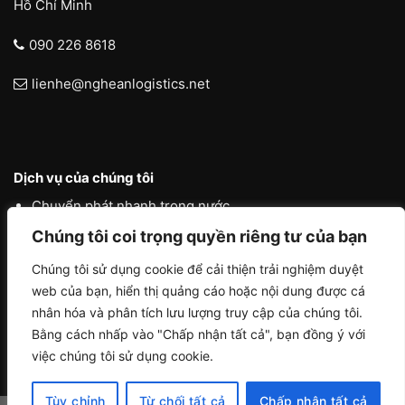
Hồ Chí Minh
090 226 8618
lienhe@ngheanlogistics.net
Dịch vụ của chúng tôi
Chuyển phát nhanh trong nước
Chúng tôi coi trọng quyền riêng tư của bạn
Chuyển phát nhanh quốc tế
Liên vận quốc tế
Chúng tôi sử dụng cookie để cải thiện trải nghiệm duyệt
web của bạn, hiển thị quảng cáo hoặc nội dung được cá
Logistics vận tải nội địa
nhân hóa và phân tích lưu lượng truy cập của chúng tôi.
Bằng cách nhấp vào "Chấp nhận tất cả", bạn đồng ý với
việc chúng tôi sử dụng cookie.
Tùy chỉnh
Từ chối tất cả
Chấp nhận tất cả