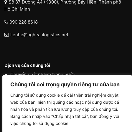
Số 87 Đường A4 (K300), Phường Bảy Hiền, Thành phố
Hồ Chí Minh
090 226 8618
lienhe@ngheanlogistics.net
Dịch vụ của chúng tôi
Chuyển phát nhanh trong nước
Chúng tôi coi trọng quyền riêng tư của bạn
Chuyển phát nhanh quốc tế
Liên vận quốc tế
Chúng tôi sử dụng cookie để cải thiện trải nghiệm duyệt
web của bạn, hiển thị quảng cáo hoặc nội dung được cá
Logistics vận tải nội địa
nhân hóa và phân tích lưu lượng truy cập của chúng tôi.
Bằng cách nhấp vào "Chấp nhận tất cả", bạn đồng ý với
việc chúng tôi sử dụng cookie.