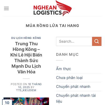
Skip
to
content
MÚA RỒNG LỬA TAI HANG
DU LỊCH HỒNG KÔNG
Trung Thu
Hồng Kông –
Khi Lễ Hội Biến
DANH MỤC
Thành Sức
Mạnh Du Lịch
Ẩm thực
Văn Hóa
Chưa phân loại
POSTED ON
10 THÁNG
Chuyển phát nhanh
10, 2025
BY
TTS_KIEUDIEM
Chuyển phát nhanh tài
liệu
10