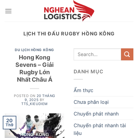
Skip
to
content
LỊCH THI ĐẤU RUGBY HỒNG KÔNG
DU LỊCH HỒNG KÔNG
Hong Kong
Sevens – Giải
Rugby Lớn
DANH MỤC
Nhất Châu Á
Ẩm thực
POSTED ON
20 THÁNG
9, 2025
BY
Chưa phân loại
TTS_KIEUDIEM
Chuyển phát nhanh
20
Chuyển phát nhanh tài
Th9
liệu