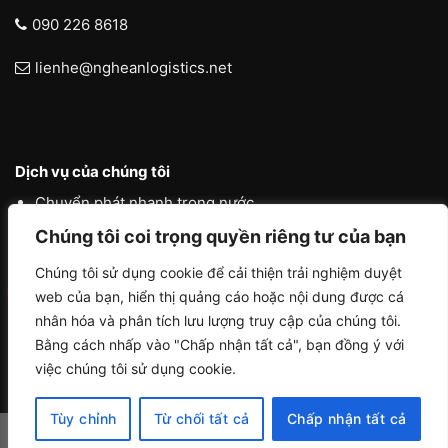
090 226 8618
lienhe@ngheanlogistics.net
Dịch vụ của chúng tôi
Chuyển phát nhanh trong nước
Chúng tôi coi trọng quyền riêng tư của bạn
Chuyển phát nhanh quốc tế
Liên vận quốc tế
Chúng tôi sử dụng cookie để cải thiện trải nghiệm duyệt
web của bạn, hiển thị quảng cáo hoặc nội dung được cá
Logistics vận tải nội địa
nhân hóa và phân tích lưu lượng truy cập của chúng tôi.
Bằng cách nhấp vào "Chấp nhận tất cả", bạn đồng ý với
việc chúng tôi sử dụng cookie.
Tùy chỉnh
Từ chối tất cả
Chấp nhận tất cả
Copyright 2026 ©
NGHE AN LOGISTICS by ACHAU MEDIA