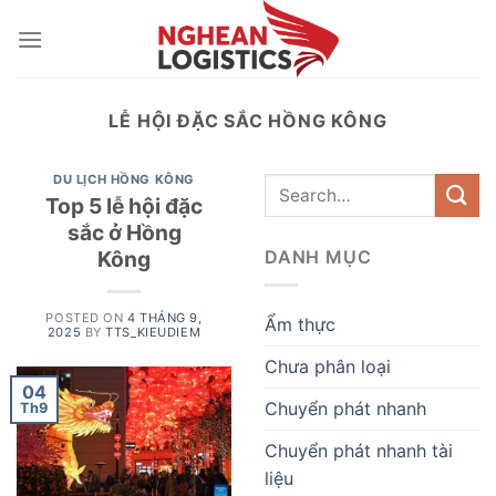
Skip
to
content
LỄ HỘI ĐẶC SẮC HỒNG KÔNG
DU LỊCH HỒNG KÔNG
Top 5 lễ hội đặc
sắc ở Hồng
Kông
DANH MỤC
POSTED ON
4 THÁNG 9,
Ẩm thực
2025
BY
TTS_KIEUDIEM
Chưa phân loại
04
Chuyển phát nhanh
Th9
Chuyển phát nhanh tài
liệu