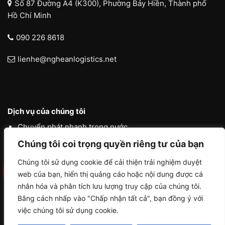
Số 87 Đường A4 (K300), Phường Bảy Hiền, Thành phố
Hồ Chí Minh
090 226 8618
lienhe@ngheanlogistics.net
Dịch vụ của chúng tôi
Chuyển phát nhanh trong nước
Chúng tôi coi trọng quyền riêng tư của bạn
Chuyển phát nhanh quốc tế
Liên vận quốc tế
Chúng tôi sử dụng cookie để cải thiện trải nghiệm duyệt
web của bạn, hiển thị quảng cáo hoặc nội dung được cá
Logistics vận tải nội địa
nhân hóa và phân tích lưu lượng truy cập của chúng tôi.
Bằng cách nhấp vào "Chấp nhận tất cả", bạn đồng ý với
việc chúng tôi sử dụng cookie.