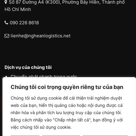
Số 87 Đường A4 (K300), Phường Bảy Hiền, Thành phố
Hồ Chí Minh
090 226 8618
lienhe@ngheanlogistics.net
Dịch vụ của chúng tôi
Chuyển phát nhanh trong nước
Chúng tôi coi trọng quyền riêng tư của bạn
Chuyển phát nhanh quốc tế
Liên vận quốc tế
Chúng tôi sử dụng cookie để cải thiện trải nghiệm duyệt
web của bạn, hiển thị quảng cáo hoặc nội dung được cá
Logistics vận tải nội địa
nhân hóa và phân tích lưu lượng truy cập của chúng tôi.
Bằng cách nhấp vào "Chấp nhận tất cả", bạn đồng ý với
việc chúng tôi sử dụng cookie.