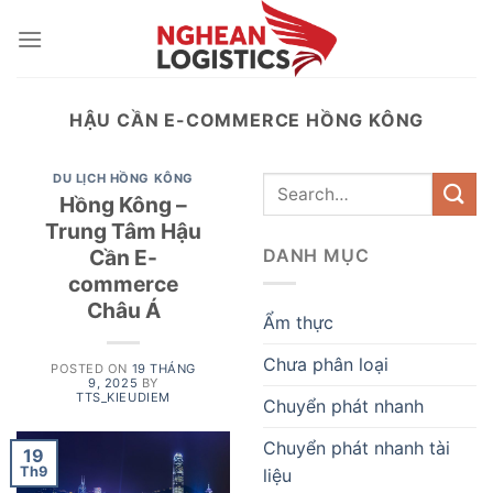
Skip
to
content
HẬU CẦN E-COMMERCE HỒNG KÔNG
DU LỊCH HỒNG KÔNG
Hồng Kông –
Trung Tâm Hậu
Cần E-
DANH MỤC
commerce
Châu Á
Ẩm thực
Chưa phân loại
POSTED ON
19 THÁNG
9, 2025
BY
TTS_KIEUDIEM
Chuyển phát nhanh
Chuyển phát nhanh tài
19
Th9
liệu