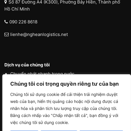
Số 87 Đường A4 (K300), Phường Bảy Hiền, Thành phố
Hồ Chí Minh
090 226 8618
lienhe@ngheanlogistics.net
Dịch vụ của chúng tôi
Chuyển phát nhanh trong nước
Chúng tôi coi trọng quyền riêng tư của bạn
Chuyển phát nhanh quốc tế
Liên vận quốc tế
Chúng tôi sử dụng cookie để cải thiện trải nghiệm duyệt
web của bạn, hiển thị quảng cáo hoặc nội dung được cá
Logistics vận tải nội địa
nhân hóa và phân tích lưu lượng truy cập của chúng tôi.
Bằng cách nhấp vào "Chấp nhận tất cả", bạn đồng ý với
việc chúng tôi sử dụng cookie.