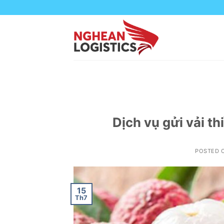
Skip
to
content
Dịch vụ gửi vải th
POSTED 
15
Th7