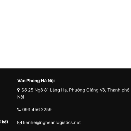
Văn Phòng Hà Nội
Số 25 Ngõ 81 Láng Hạ, Phường Giảng Võ, Thành phố
Nội
093 456 2259
 kết
lienhe@ngheanlogistics.net