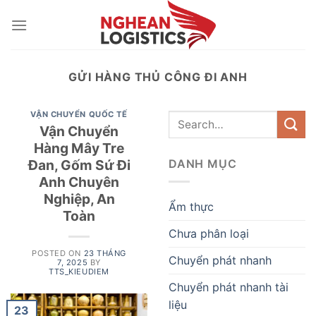
Skip
to
content
GỬI HÀNG THỦ CÔNG ĐI ANH
VẬN CHUYỂN QUỐC TẾ
Vận Chuyển
Hàng Mây Tre
Đan, Gốm Sứ Đi
DANH MỤC
Anh Chuyên
Nghiệp, An
Ẩm thực
Toàn
Chưa phân loại
POSTED ON
23 THÁNG
Chuyển phát nhanh
7, 2025
BY
TTS_KIEUDIEM
Chuyển phát nhanh tài
liệu
23