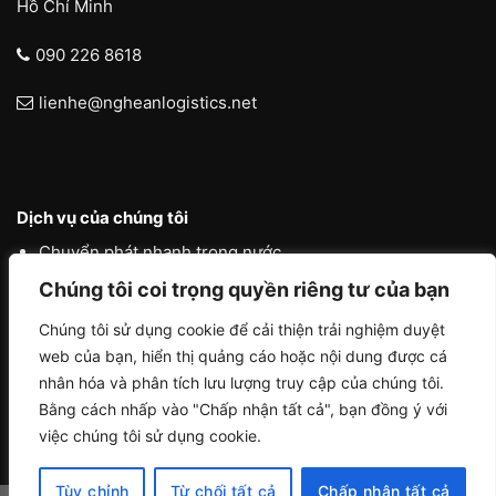
Hồ Chí Minh
090 226 8618
lienhe@ngheanlogistics.net
Dịch vụ của chúng tôi
Chuyển phát nhanh trong nước
Chúng tôi coi trọng quyền riêng tư của bạn
Chuyển phát nhanh quốc tế
Liên vận quốc tế
Chúng tôi sử dụng cookie để cải thiện trải nghiệm duyệt
web của bạn, hiển thị quảng cáo hoặc nội dung được cá
Logistics vận tải nội địa
nhân hóa và phân tích lưu lượng truy cập của chúng tôi.
Bằng cách nhấp vào "Chấp nhận tất cả", bạn đồng ý với
việc chúng tôi sử dụng cookie.
Tùy chỉnh
Từ chối tất cả
Chấp nhận tất cả