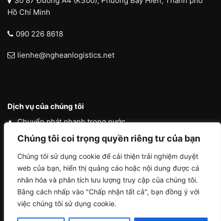
Số 87 Đường A4 (K300), Phường Bảy Hiền, Thành phố
Hồ Chí Minh
090 226 8618
lienhe@ngheanlogistics.net
Dịch vụ của chúng tôi
Chuyển phát nhanh trong nước
Chúng tôi coi trọng quyền riêng tư của bạn
Chuyển phát nhanh quốc tế
Liên vận quốc tế
Chúng tôi sử dụng cookie để cải thiện trải nghiệm duyệt
web của bạn, hiển thị quảng cáo hoặc nội dung được cá
Logistics vận tải nội địa
nhân hóa và phân tích lưu lượng truy cập của chúng tôi.
Bằng cách nhấp vào "Chấp nhận tất cả", bạn đồng ý với
việc chúng tôi sử dụng cookie.