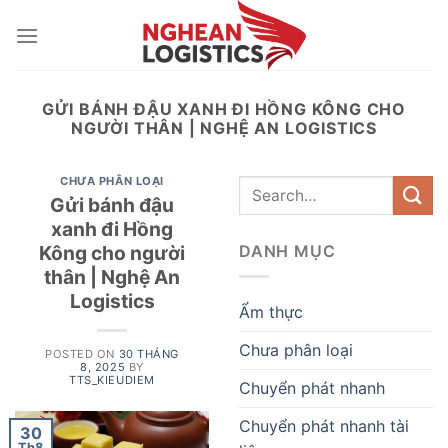
Skip
to
content
GỬI BÁNH ĐẬU XANH ĐI HỒNG KÔNG CHO
NGƯỜI THÂN | NGHỆ AN LOGISTICS
CHƯA PHÂN LOẠI
Gửi bánh đậu
xanh đi Hồng
Kông cho người
DANH MỤC
thân | Nghệ An
Logistics
Ẩm thực
Chưa phân loại
POSTED ON
30 THÁNG
8, 2025
BY
TTS_KIEUDIEM
Chuyển phát nhanh
Chuyển phát nhanh tài
30
Th8