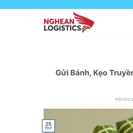
Skip
to
content
Gửi Bánh, Kẹo Truyề
POSTED 
25
Th7