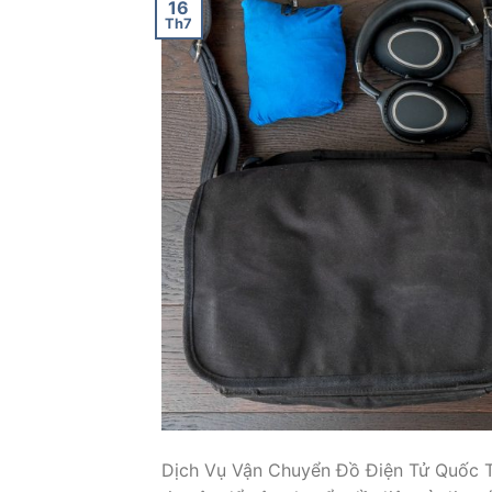
16
Th7
Dịch Vụ Vận Chuyển Đồ Điện Tử Quốc Tế