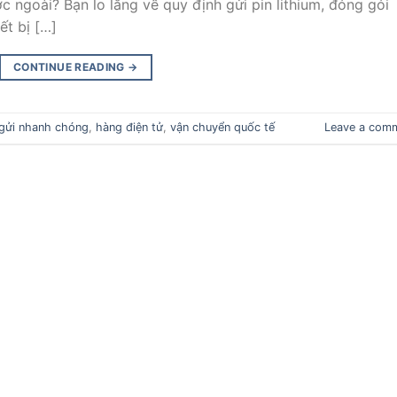
c ngoài? Bạn lo lắng về quy định gửi pin lithium, đóng gói
ết bị […]
CONTINUE READING
→
gửi nhanh chóng
,
hàng điện tử
,
vận chuyển quốc tế
Leave a com