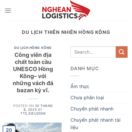
Skip
to
content
DU LỊCH THIÊN NHIÊN HỒNG KÔNG
DU LỊCH HỒNG KÔNG
Công viên địa
chất toàn cầu
UNESCO Hồng
DANH MỤC
Kông– với
những vách đá
Ẩm thực
bazan kỳ vĩ.
Chưa phân loại
POSTED ON
20 THÁNG
Chuyển phát nhanh
8, 2025
BY
TTS_KIEUDIEM
Chuyển phát nhanh tài
liệu
20