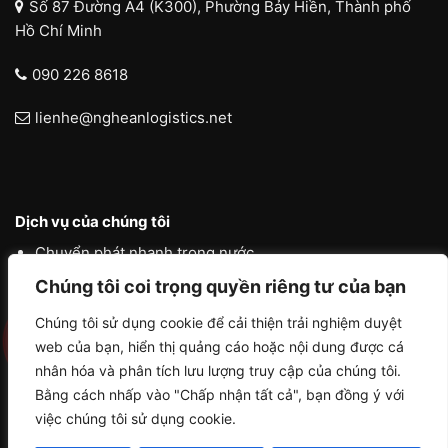
Số 87 Đường A4 (K300), Phường Bảy Hiền, Thành phố
Hồ Chí Minh
090 226 8618
lienhe@ngheanlogistics.net
Dịch vụ của chúng tôi
Chuyển phát nhanh trong nước
Chúng tôi coi trọng quyền riêng tư của bạn
Chuyển phát nhanh quốc tế
Liên vận quốc tế
Chúng tôi sử dụng cookie để cải thiện trải nghiệm duyệt
web của bạn, hiển thị quảng cáo hoặc nội dung được cá
Logistics vận tải nội địa
nhân hóa và phân tích lưu lượng truy cập của chúng tôi.
Bằng cách nhấp vào "Chấp nhận tất cả", bạn đồng ý với
việc chúng tôi sử dụng cookie.