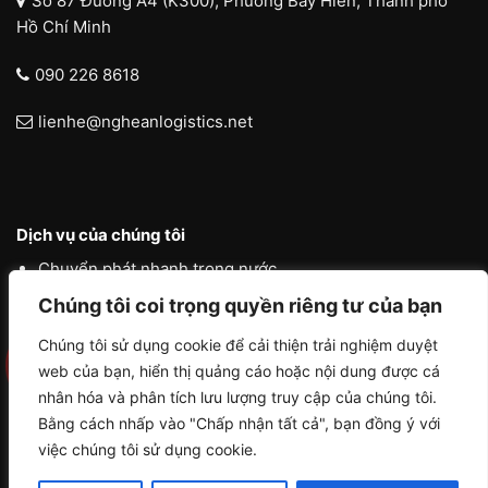
Số 87 Đường A4 (K300), Phường Bảy Hiền, Thành phố
Hồ Chí Minh
090 226 8618
lienhe@ngheanlogistics.net
Dịch vụ của chúng tôi
Chuyển phát nhanh trong nước
Chúng tôi coi trọng quyền riêng tư của bạn
Chuyển phát nhanh quốc tế
Liên vận quốc tế
Chúng tôi sử dụng cookie để cải thiện trải nghiệm duyệt
web của bạn, hiển thị quảng cáo hoặc nội dung được cá
Logistics vận tải nội địa
nhân hóa và phân tích lưu lượng truy cập của chúng tôi.
Bằng cách nhấp vào "Chấp nhận tất cả", bạn đồng ý với
việc chúng tôi sử dụng cookie.