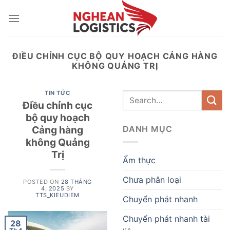
Skip
to
content
ĐIỀU CHỈNH CỤC BỘ QUY HOẠCH CẢNG HÀNG
KHÔNG QUẢNG TRỊ
TIN TỨC
Điều chỉnh cục
bộ quy hoạch
Cảng hàng
DANH MỤC
không Quảng
Trị
Ẩm thực
Chưa phân loại
POSTED ON
28 THÁNG
4, 2025
BY
TTS_KIEUDIEM
Chuyển phát nhanh
Chuyển phát nhanh tài
28