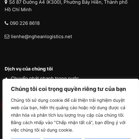
Số 87 Đường A4 (K300), Phường Bảy Hiền, Thành phố
Hồ Chí Minh
090 226 8618
lienhe@ngheanlogistics.net
Dịch vụ của chúng tôi
Chuyển phát nhanh trong nước
Chúng tôi coi trọng quyền riêng tư của bạn
Chuyển phát nhanh quốc tế
Liên vận quốc tế
Chúng tôi sử dụng cookie để cải thiện trải nghiệm duyệt
web của bạn, hiển thị quảng cáo hoặc nội dung được cá
Logistics vận tải nội địa
nhân hóa và phân tích lưu lượng truy cập của chúng tôi.
Bằng cách nhấp vào "Chấp nhận tất cả", bạn đồng ý với
việc chúng tôi sử dụng cookie.