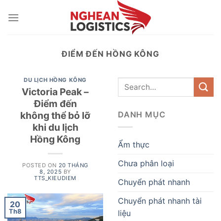
Skip
to
content
ĐIỂM ĐẾN HỒNG KÔNG
DU LỊCH HỒNG KÔNG
Victoria Peak –
Điểm đến
không thể bỏ lỡ
DANH MỤC
khi du lịch
Hồng Kông
Ẩm thực
Chưa phân loại
POSTED ON
20 THÁNG
8, 2025
BY
TTS_KIEUDIEM
Chuyển phát nhanh
Chuyển phát nhanh tài
20
Th8
liệu