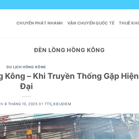
CHUYỂN PHÁT NHANH
VẬN CHUYỂN QUỐC TẾ
THUÊ KHO
ĐÈN LỒNG HỒNG KÔNG
DU LỊCH HỒNG KÔNG
g Kông – Khi Truyền Thống Gặp Hiện
Đại
ON
8 THÁNG 10, 2025
BY
TTS_KIEUDIEM