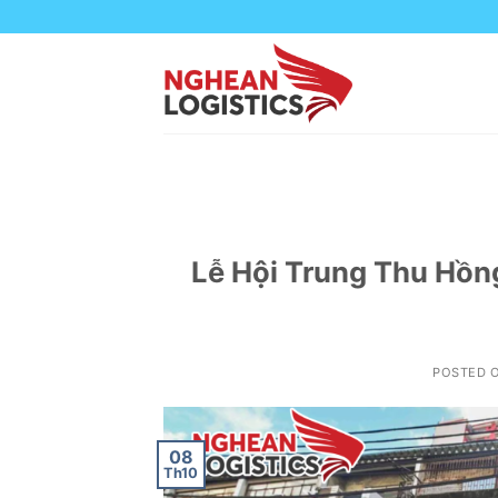
Skip
to
content
Lễ Hội Trung Thu Hồn
POSTED 
08
Th10