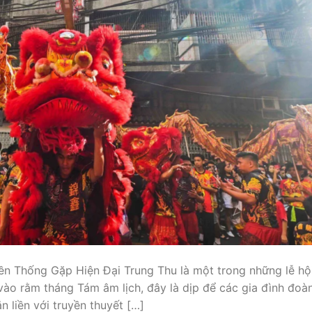
ền Thống Gặp Hiện Đại Trung Thu là một trong những lễ hộ
vào rằm tháng Tám âm lịch, đây là dịp để các gia đình đoàn
 liền với truyền thuyết […]