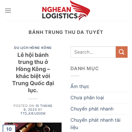
Skip
to
content
BÁNH TRUNG THU DA TUYẾT
DU LỊCH HỒNG KÔNG
Lễ hội bánh
trung thu ở
Hồng Kông –
DANH MỤC
khác biệt với
Trung Quốc đại
Ẩm thực
lục.
Chưa phân loại
POSTED ON
10 THÁNG
Chuyển phát nhanh
9, 2025
BY
TTS_KIEUDIEM
Chuyển phát nhanh tài
liệu
10