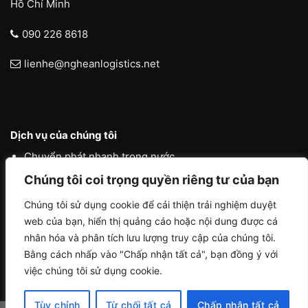
Hồ Chí Minh
090 226 8618
lienhe@ngheanlogistics.net
Dịch vụ của chúng tôi
Chuyển phát nhanh trong nước
Chúng tôi coi trọng quyền riêng tư của bạn
Chuyển phát nhanh quốc tế
Liên vận quốc tế
Chúng tôi sử dụng cookie để cải thiện trải nghiệm duyệt
web của bạn, hiển thị quảng cáo hoặc nội dung được cá
Logistics vận tải nội địa
nhân hóa và phân tích lưu lượng truy cập của chúng tôi.
Bằng cách nhấp vào "Chấp nhận tất cả", bạn đồng ý với
việc chúng tôi sử dụng cookie.
Tùy chỉnh
Từ chối tất cả
Chấp nhận tất cả