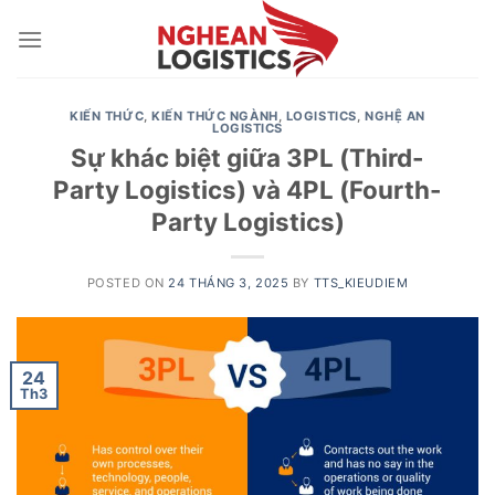
Skip
to
content
KIẾN THỨC
,
KIẾN THỨC NGÀNH
,
LOGISTICS
,
NGHỆ AN
LOGISTICS
Sự khác biệt giữa 3PL (Third-
Party Logistics) và 4PL (Fourth-
Party Logistics)
POSTED ON
24 THÁNG 3, 2025
BY
TTS_KIEUDIEM
24
Th3