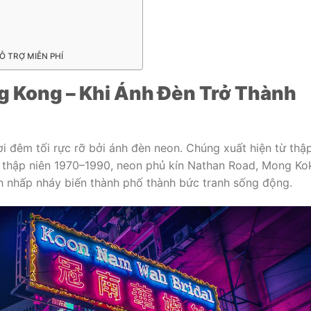
Ỗ TRỢ MIỄN PHÍ
 Kong – Khi Ánh Đèn Trở Thành
i đêm tối rực rỡ bởi ánh đèn neon. Chúng xuất hiện từ thậ
n thập niên 1970–1990, neon phủ kín Nathan Road, Mong Ko
 nhấp nháy biến thành phố thành bức tranh sống động.