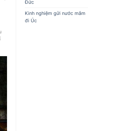
Đức
Kinh nghiệm gửi nước mắm
đi Úc
u
ế