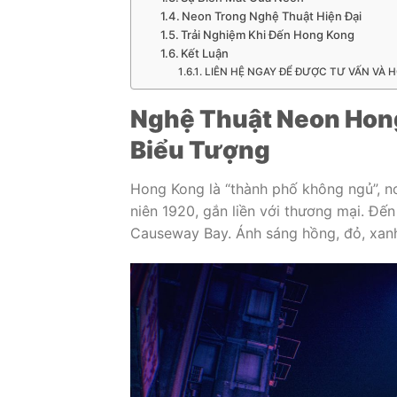
Neon Trong Nghệ Thuật Hiện Đại
Trải Nghiệm Khi Đến Hong Kong
Kết Luận
LIÊN HỆ NGAY ĐỂ ĐƯỢC TƯ VẤN VÀ H
Nghệ Thuật Neon Hong
Biểu Tượng
Hong Kong là “thành phố không ngủ”, nơ
niên 1920, gắn liền với thương mại. Đế
Causeway Bay. Ánh sáng hồng, đỏ, xanh