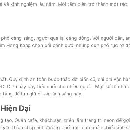
 mỉ và kinh nghiệm lâu năm. Mỗi tấm biển trở thành một tác
phố càng sáng, người qua lại càng đông. Với người dân, á
phim Hong Kong chọn bối cảnh dưới những con phố rực rỡ đ
mất. Quy định an toàn buộc tháo dỡ biển cũ, chi phí vận hà
D. Điều này gây tiếc nuối cho nhiều người. Một số tổ chức
o tàng để lưu giữ di sản ánh sáng này.
Hiện Đại
 tạo. Quán café, khách sạn, triển lãm trang trí neon để gợi
tế yêu thích chụp ảnh đường phố ướt mưa phản chiếu ánh s