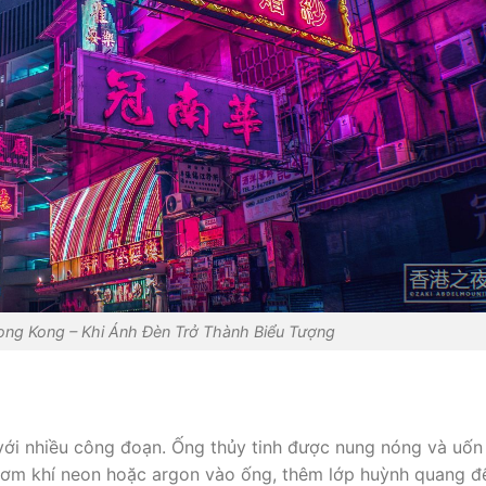
ng Kong – Khi Ánh Đèn Trở Thành Biểu Tượng
với nhiều công đoạn. Ống thủy tinh được nung nóng và uốn
 bơm khí neon hoặc argon vào ống, thêm lớp huỳnh quang đ