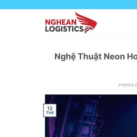
Skip
to
content
Nghệ Thuật Neon Ho
POSTED 
12
Th9