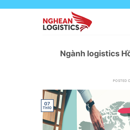
Skip
to
content
Ngành logistics 
POSTED 
07
Th10