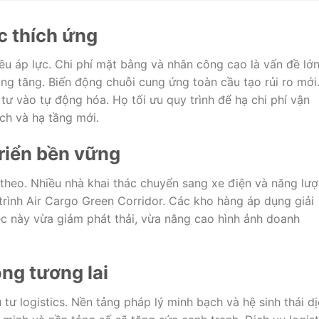
c thích ứng
u áp lực. Chi phí mặt bằng và nhân công cao là vấn đề lớn
ng tăng. Biến động chuỗi cung ứng toàn cầu tạo rủi ro mới
 vào tự động hóa. Họ tối ưu quy trình để hạ chi phí vận
ch và hạ tầng mới.
riển bền vững
ếp theo. Nhiều nhà khai thác chuyển sang xe điện và năng lư
trình Air Cargo Green Corridor. Các kho hàng áp dụng giải
iệc này vừa giảm phát thải, vừa nâng cao hình ảnh doanh
ọng tương lai
 tư logistics. Nền tảng pháp lý minh bạch và hệ sinh thái d