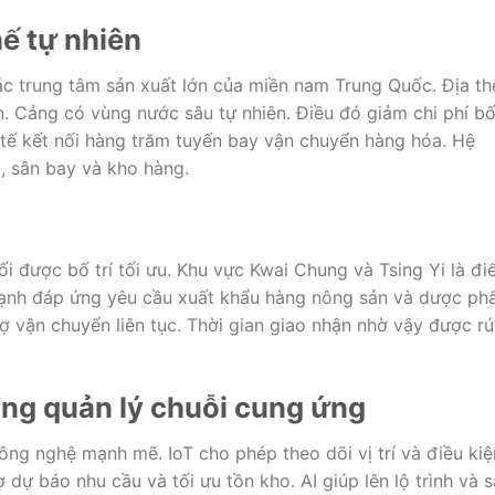
hế tự nhiên
 trung tâm sản xuất lớn của miền nam Trung Quốc. Địa th
lớn. Cảng có vùng nước sâu tự nhiên. Điều đó giảm chi phí b
 tế kết nối hàng trăm tuyến bay vận chuyển hàng hóa. Hệ
g, sân bay và kho hàng.
i được bố trí tối ưu. Khu vực Kwai Chung và Tsing Yi là đ
 lạnh đáp ứng yêu cầu xuất khẩu hàng nông sản và dược ph
 vận chuyển liên tục. Thời gian giao nhận nhờ vậy được rú
ng quản lý chuỗi cung ứng
ng nghệ mạnh mẽ. IoT cho phép theo dõi vị trí và điều kiệ
ợ dự báo nhu cầu và tối ưu tồn kho. AI giúp lên lộ trình và 