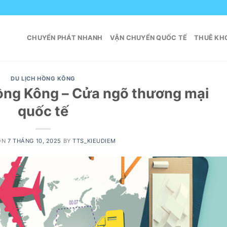
CHUYỂN PHÁT NHANH
VẬN CHUYỂN QUỐC TẾ
THUÊ KHO
DU LỊCH HỒNG KÔNG
Hồng Kông – Cửa ngõ thương mại
quốc tế
ON
7 THÁNG 10, 2025
BY
TTS_KIEUDIEM