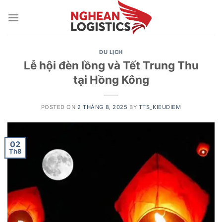
Skip
to
content
DU LỊCH
Lễ hội đèn lồng và Tết Trung Thu
tại Hồng Kông
POSTED ON
2 THÁNG 8, 2025
BY
TTS_KIEUDIEM
02
Th8