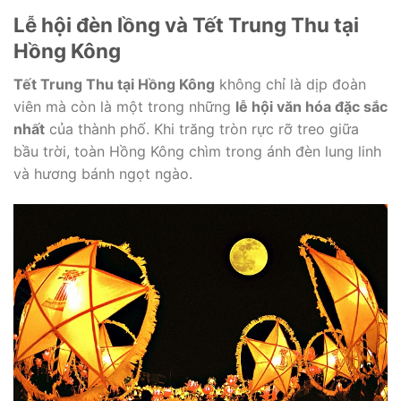
Lễ hội đèn lồng và Tết Trung Thu tại
Hồng Kông
Tết Trung Thu tại Hồng Kông
không chỉ là dịp đoàn
viên mà còn là một trong những
lễ hội văn hóa đặc sắc
nhất
của thành phố. Khi trăng tròn rực rỡ treo giữa
bầu trời, toàn Hồng Kông chìm trong ánh đèn lung linh
và hương bánh ngọt ngào.