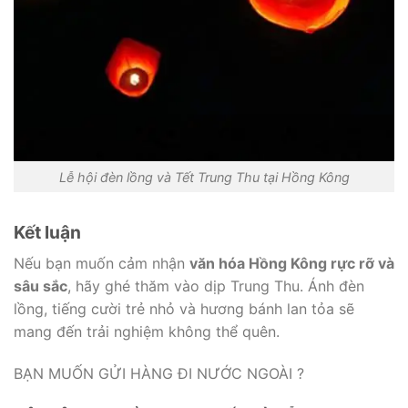
Lễ hội đèn lồng và Tết Trung Thu tại Hồng Kông
Kết luận
Nếu bạn muốn cảm nhận
văn hóa Hồng Kông rực rỡ và
sâu sắc
, hãy ghé thăm vào dịp Trung Thu. Ánh đèn
lồng, tiếng cười trẻ nhỏ và hương bánh lan tỏa sẽ
mang đến trải nghiệm không thể quên.
BẠN MUỐN GỬI HÀNG ĐI NƯỚC NGOÀI ?