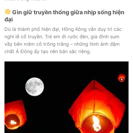
Gìn giữ truyền thống giữa nhịp sống hiện
đại
Dù là thành phố hiện đại, Hồng Kông vẫn duy trì các
nghi lễ cổ truyền. Trẻ em đi rước đèn, gia đình sum
vầy bên mâm cỗ trông trăng – những hình ảnh đậm
chất Á Đông ấy tạo nên bản sắc riêng.