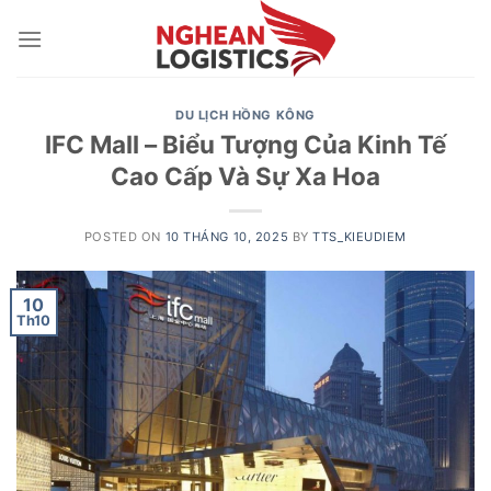
Skip
to
content
DU LỊCH HỒNG KÔNG
IFC Mall – Biểu Tượng Của Kinh Tế
Cao Cấp Và Sự Xa Hoa
POSTED ON
10 THÁNG 10, 2025
BY
TTS_KIEUDIEM
10
Th10