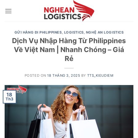
Skip
to
content
GỬI HÀNG ĐI PHILIPPINES
,
LOGISTICS
,
NGHỆ AN LOGISTICS
Dịch Vụ Nhập Hàng Từ Philippines
Về Việt Nam | Nhanh Chóng – Giá
Rẻ
POSTED ON
18 THÁNG 3, 2025
BY
TTS_KIEUDIEM
18
Th3