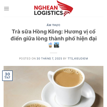
Skip
to
content
ẨM THỰC
Trà sữa Hồng Kông: Hương vị cổ
điển giữa lòng thành phố hiện đại
POSTED ON
30 THÁNG 7, 2025
BY
TTS_KIEUDIEM
30
Th7