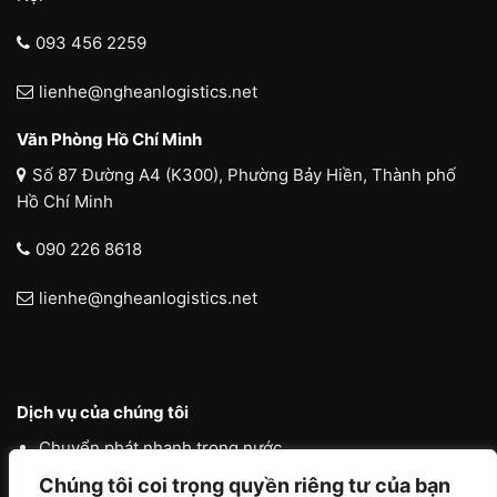
093 456 2259
lienhe@ngheanlogistics.net
Văn Phòng Hồ Chí Minh
Số 87 Đường A4 (K300), Phường Bảy Hiền, Thành phố
Hồ Chí Minh
090 226 8618
lienhe@ngheanlogistics.net
Dịch vụ của chúng tôi
Chuyển phát nhanh trong nước
Chuyển phát nhanh quốc tế
Chúng tôi coi trọng quyền riêng tư của bạn