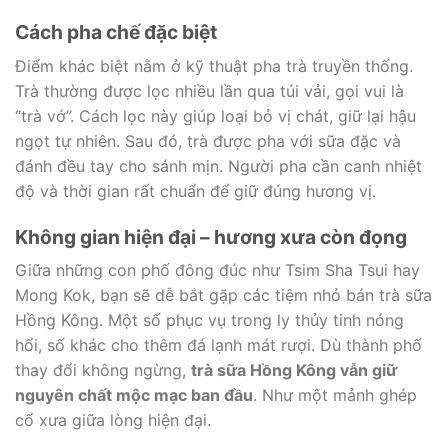
Cách pha chế đặc biệt
Điểm khác biệt nằm ở kỹ thuật pha trà truyền thống.
Trà thường được lọc nhiều lần qua túi vải, gọi vui là
“trà vớ”. Cách lọc này giúp loại bỏ vị chát, giữ lại hậu
ngọt tự nhiên. Sau đó, trà được pha với sữa đặc và
đánh đều tay cho sánh mịn. Người pha cần canh nhiệt
độ và thời gian rất chuẩn để giữ đúng hương vị.
Không gian hiện đại – hương xưa còn đọng
Giữa những con phố đông đúc như Tsim Sha Tsui hay
Mong Kok, bạn sẽ dễ bắt gặp các tiệm nhỏ bán trà sữa
Hồng Kông. Một số phục vụ trong ly thủy tinh nóng
hổi, số khác cho thêm đá lạnh mát rượi. Dù thành phố
thay đổi không ngừng,
trà sữa Hồng Kông vẫn giữ
nguyên chất mộc mạc ban đầu
. Như một mảnh ghép
cổ xưa giữa lòng hiện đại.